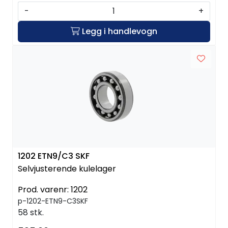
-
+
Legg i handlevogn
1202 ETN9/C3 SKF
Selvjusterende kulelager
Prod. varenr:
1202
p-1202-ETN9-C3SKF
58 stk.