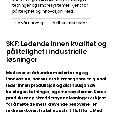
tetninger og smøresystemer, kjent for
pålitelighet og innovasjon. Med
skreddersydde løsninger og teknisk
Se vårt utvalg
Gå til SKF nettsider
ekspertise, er de en pålitelig partner for
industrielle behov over hele verden.
SKF: Ledende innen kvalitet og
pålitelighet i industrielle
løsninger
Med over et århundre med erfaring og
innovasjon, har SKF etablert seg som en global
leder innen produksjon og distribusjon av
kulelager, tetninger, og smøresystemer. Deres
produkter og skreddersydde løsninger er kjent
for å møte de mest krevende behovene i en
rekke sektorer, fra bilindustri til luftfart. Med