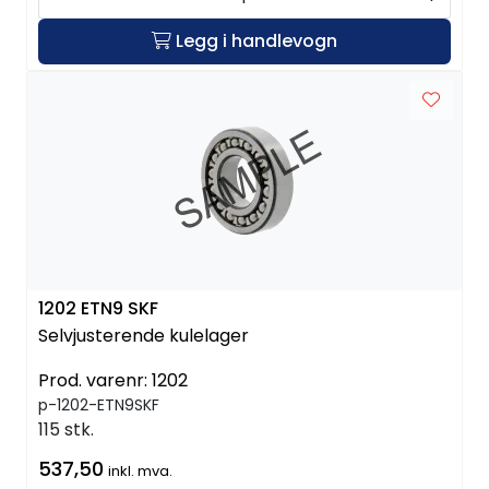
Legg i handlevogn
1202 ETN9 SKF
Selvjusterende kulelager
Prod. varenr:
1202
p-1202-ETN9SKF
115 stk.
537,50
inkl. mva.