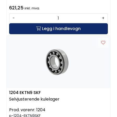
621,25
inkl. mva.
-
+
Legg i handlevogn
1204 EKTN9 SKF
Selvjusterende kulelager
Prod. varenr:
1204
p-1204-EKTN9SKF