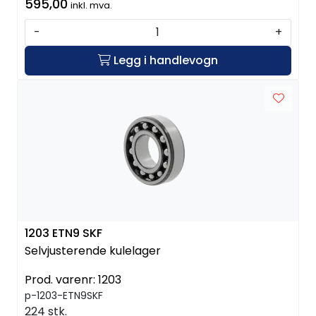
595,00
inkl. mva.
-
+
Legg i handlevogn
1203 ETN9 SKF
Selvjusterende kulelager
Prod. varenr:
1203
p-1203-ETN9SKF
224 stk.