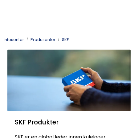
Skip to main content
Kulelager
Infosenter
Produsenter
SKF
Skyvedørsbeslag
Alle kategorier
Dokumentarkiv
Kontakt oss
SKF Produkter
SKF er en global leder innen kulelager,