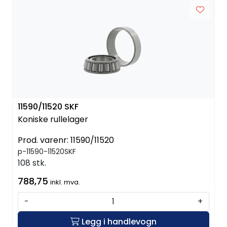
11590/11520 SKF
Koniske rullelager
Prod. varenr:
11590/11520
p-11590-11520SKF
108 stk.
788,75
inkl. mva.
-
+
Legg i handlevogn