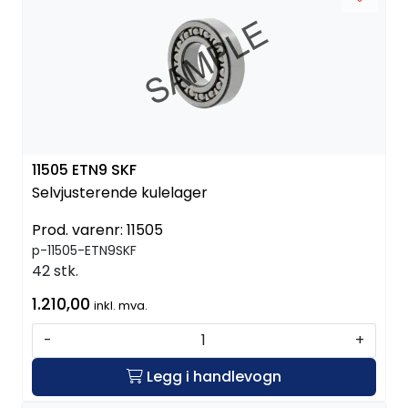
11505 ETN9 SKF
Selvjusterende kulelager
Prod. varenr:
11505
p-11505-ETN9SKF
42 stk.
1.210,00
inkl. mva.
-
+
Legg i handlevogn