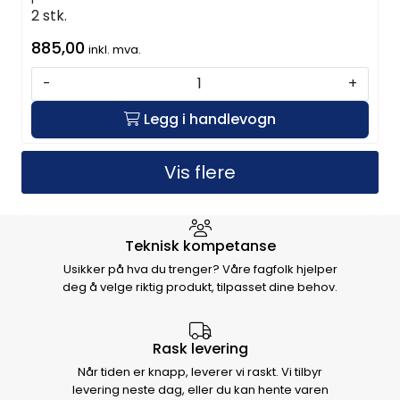
2 stk.
885,00
inkl. mva.
-
+
Legg i handlevogn
Vis flere
Hvorfor velge Storm Halvorsen
Teknisk kompetanse
Usikker på hva du trenger? Våre fagfolk hjelper
deg å velge riktig produkt, tilpasset dine behov.
Rask levering
Når tiden er knapp, leverer vi raskt. Vi tilbyr
levering neste dag, eller du kan hente varen