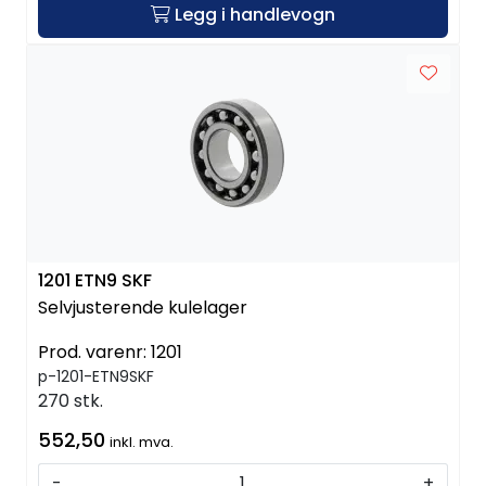
Legg i handlevogn
1201 ETN9 SKF
Selvjusterende kulelager
Prod. varenr:
1201
p-1201-ETN9SKF
270 stk.
552,50
inkl. mva.
-
+