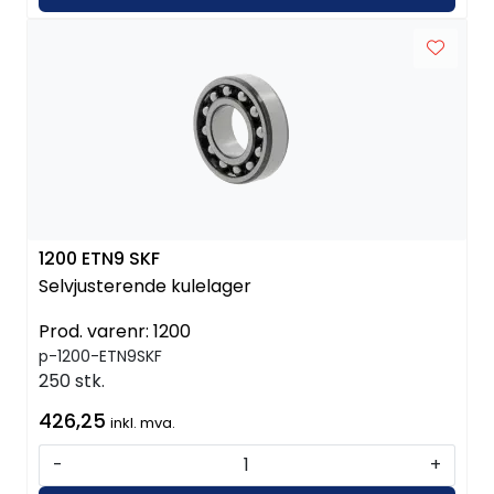
1200 ETN9 SKF
Selvjusterende kulelager
Prod. varenr:
1200
p-1200-ETN9SKF
250 stk.
426,25
inkl. mva.
-
+