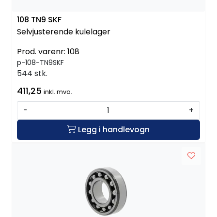
108 TN9 SKF
Selvjusterende kulelager
Prod. varenr:
108
p-108-TN9SKF
544 stk.
411,25
inkl. mva.
-
+
Legg i handlevogn