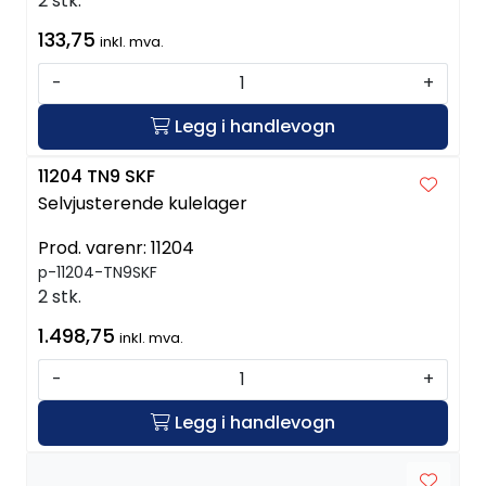
2 stk.
133,75
inkl. mva.
-
+
Legg i handlevogn
11204 TN9 SKF
Selvjusterende kulelager
Prod. varenr:
11204
p-11204-TN9SKF
2 stk.
1.498,75
inkl. mva.
-
+
Legg i handlevogn