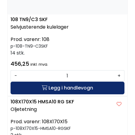
108 TN9/C3 SKF
Selvjusterende kulelager
Prod. varenr:
108
p-108-TN9-C3SKF
14 stk.
456,25
inkl. mva.
-
+
Legg i handlevogn
108X170X15 HMSA10 RG SKF
Oljetetning
Prod. varenr:
108X170X15
p-108X170X15-HMSA10-RGSKF