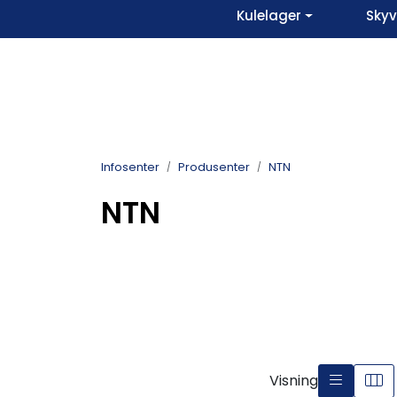
Skip to main content
Kulelager
Sky
Infosenter
Produsenter
NTN
NTN
Visning