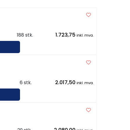
1.723,75
188 stk.
inkl. mva.
2.017,50
6 stk.
inkl. mva.
2.080,00