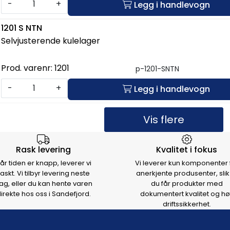
-
+
Legg i handlevogn
1201 S NTN
Selvjusterende kulelager
Prod. varenr:
1201
p-1201-SNTN
-
+
Legg i handlevogn
Vis flere
rsen
Rask levering
Kvalitet i fokus
år tiden er knapp, leverer vi
Vi leverer kun komponenter 
raskt. Vi tilbyr levering neste
anerkjente produsenter, slik
ag, eller du kan hente varen
du får produkter med
irekte hos oss i Sandefjord.
dokumentert kvalitet og hø
driftssikkerhet.