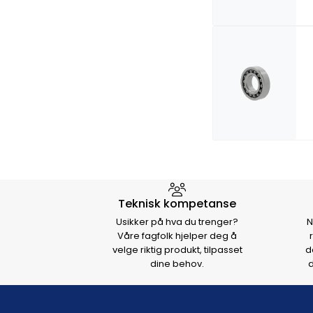
Hvorfor velge Storm Halvo
Teknisk kompetanse
Usikker på hva du trenger?
N
Våre fagfolk hjelper deg å
velge riktig produkt, tilpasset
d
dine behov.
d