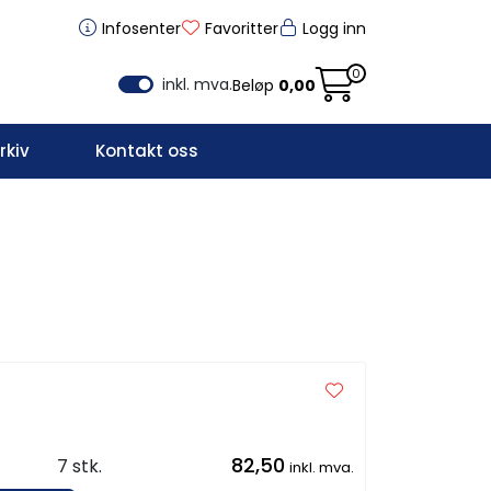
Infosenter
Favoritter
Logg inn
0
inkl. mva.
Beløp
0,00
kiv
Kontakt oss
82,50
7 stk.
inkl. mva.