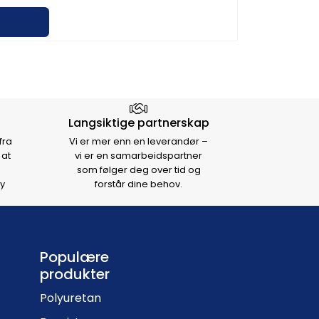
Langsiktige partnerskap
fra
Vi er mer enn en leverandør –
 at
vi er en samarbeidspartner
som følger deg over tid og
y
forstår dine behov.
Populære
produkter
Polyuretan