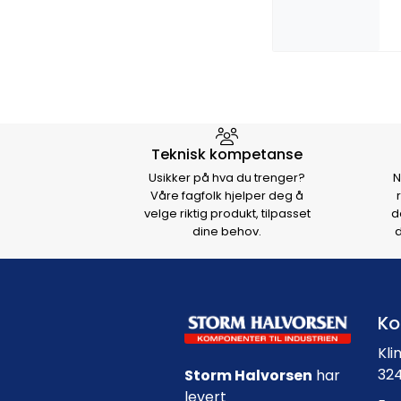
Hvorfor velge Storm Halvo
Teknisk kompetanse
Usikker på hva du trenger?
N
Våre fagfolk hjelper deg å
velge riktig produkt, tilpasset
d
dine behov.
d
Ko
Kli
324
Storm Halvorsen
har
levert