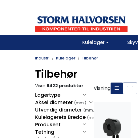
Skip to main content
Kulelager
Sky
Industri
Kulelager
Tilbehør
Tilbehør
Viser
6422 produkter
Visning
Lagertype
Aksel diameter
(mm.)
Utvendig diameter
(mm.)
Kulelagerets Bredde
(mm.)
Produsent
Tetning