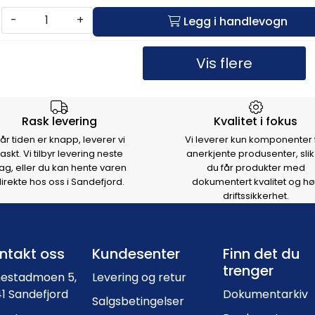
-
+
Legg i handlevogn
Vis flere
rsen
Rask levering
Kvalitet i fokus
år tiden er knapp, leverer vi
Vi leverer kun komponenter 
raskt. Vi tilbyr levering neste
anerkjente produsenter, slik
ag, eller du kan hente varen
du får produkter med
irekte hos oss i Sandefjord.
dokumentert kvalitet og hø
driftssikkerhet.
Footer navigation
ntakt oss
Kundesenter
Finn det du
trenger
nestadmoen 5,
Levering og retur
1 Sandefjord
Dokumentarkiv
Salgsbetingelser