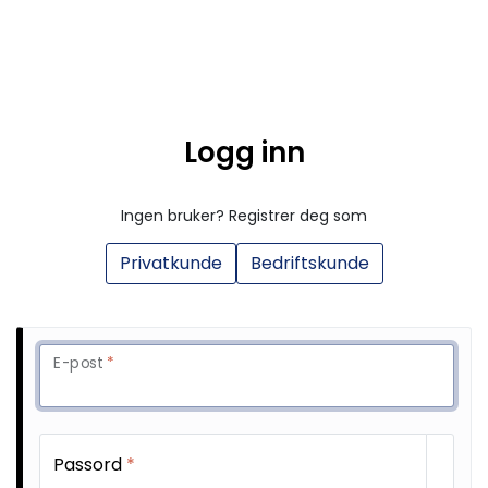
Skip to main content
Kulelager
Logg inn
Skyvedørsbeslag
Ingen bruker? Registrer deg som
Alle kategorier
Privatkunde
Bedriftskunde
Dokumentarkiv
Kontakt oss
E-post
*
Passord
*