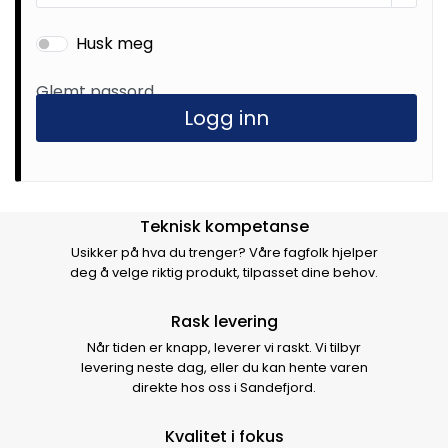
Husk meg
Glemt passord
Logg inn
Hvorfor velge Storm Halvorsen
Teknisk kompetanse
Usikker på hva du trenger? Våre fagfolk hjelper
deg å velge riktig produkt, tilpasset dine behov.
Rask levering
Når tiden er knapp, leverer vi raskt. Vi tilbyr
levering neste dag, eller du kan hente varen
direkte hos oss i Sandefjord.
Kvalitet i fokus