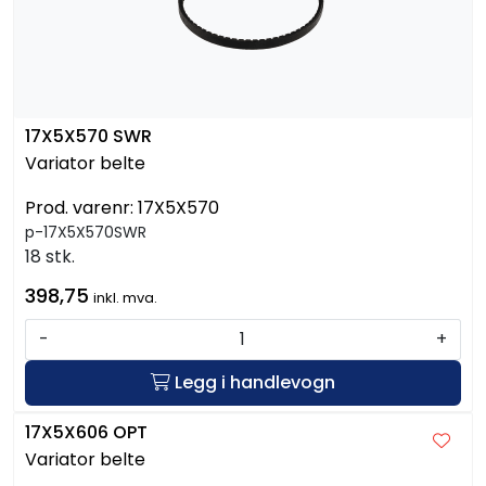
17X5X570 SWR
Variator belte
Prod. varenr:
17X5X570
p-17X5X570SWR
18 stk.
398,75
inkl. mva.
-
+
Legg i handlevogn
17X5X606 OPT
Variator belte