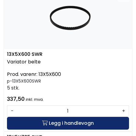
13X5X600 SWR
Variator belte
Prod. varenr:
13X5X600
p-13X5X600SWR
5 stk.
337,50
inkl. mva.
-
+
Legg i handlevogn