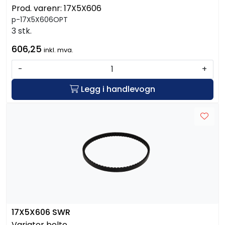
Prod. varenr:
17X5X606
p-17X5X606OPT
3 stk.
606,25
inkl. mva.
-
+
Legg i handlevogn
17X5X606 SWR
Variator belte