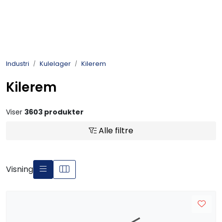
Skip to main content
Kulelager
Industri
Kulelager
Kilerem
Skyvedørsbeslag
Kilerem
Alle kategorier
Viser
3603 produkter
Alle filtre
Dokumentarkiv
Kontakt oss
Visning