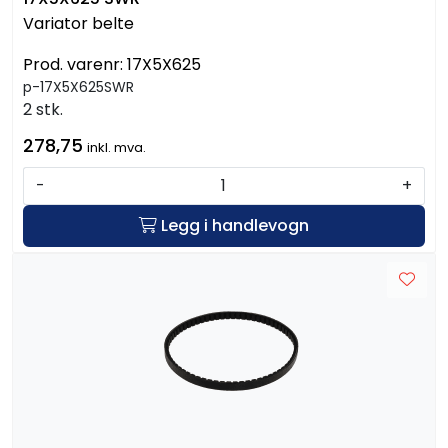
Variator belte
Prod. varenr:
17X5X625
p-17X5X625SWR
2 stk.
278,75
inkl. mva.
-
+
Legg i handlevogn