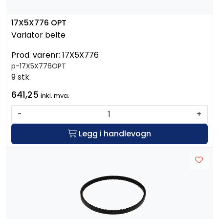
17X5X776 OPT
Variator belte
Prod. varenr:
17X5X776
p-17X5X776OPT
9 stk.
641,25
inkl. mva.
-
+
Legg i handlevogn