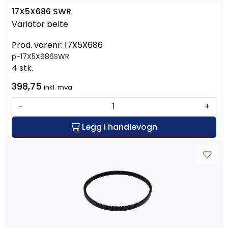
17X5X686 SWR
Variator belte
Prod. varenr:
17X5X686
p-17X5X686SWR
4 stk.
398,75
inkl. mva.
-
+
Legg i handlevogn