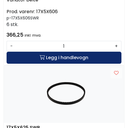
Prod. varenr:
17X5X606
p-17X5X606SWR
6 stk.
366,25
inkl. mva.
-
+
Legg i handlevogn
17X5X625 SWR