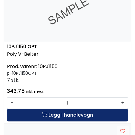
10PJ1150 OPT
Poly V-Belter
Prod. varenr:
10PJ1150
p-10PJ1150OPT
7 stk.
343,75
inkl. mva.
-
+
Legg i handlevogn