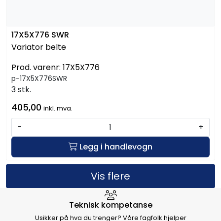
17X5X776 SWR
Variator belte
Prod. varenr:
17X5X776
p-17X5X776SWR
3 stk.
405,00
inkl. mva.
-
+
Legg i handlevogn
Vis flere
Hvorfor velge Storm Halvorsen
Teknisk kompetanse
Usikker på hva du trenger? Våre fagfolk hjelper