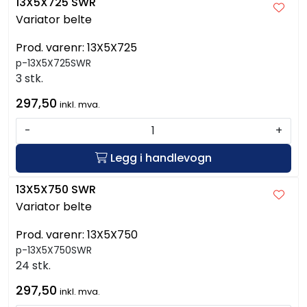
13X5X725 SWR
Variator belte
Prod. varenr:
13X5X725
p-13X5X725SWR
3 stk.
297,50
inkl. mva.
-
+
Legg i handlevogn
13X5X750 SWR
Variator belte
Prod. varenr:
13X5X750
p-13X5X750SWR
24 stk.
297,50
inkl. mva.