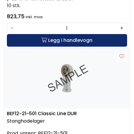
10 stk.
823,75
inkl. mva.
-
+
Legg i handlevogn
BEF12-21-501 Classic Line DUR
Stanghodelager
Prod. varenr:
BEF12-21-501