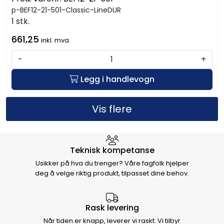
p-BEF12-21-501-Classic-LineDUR
1 stk.
661,25
inkl. mva.
-
+
Legg i handlevogn
Vis flere
Hvorfor velge Storm Halvorsen
Teknisk kompetanse
Usikker på hva du trenger? Våre fagfolk hjelper
deg å velge riktig produkt, tilpasset dine behov.
Rask levering
Når tiden er knapp, leverer vi raskt. Vi tilbyr