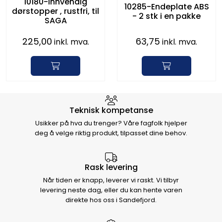
10180-Innvendig
10285-Endeplate ABS
dørstopper , rustfri, til
- 2 stk i en pakke
SAGA
225,00
63,75
inkl. mva.
inkl. mva.
Hvorfor velge Storm Halvorsen
Teknisk kompetanse
Usikker på hva du trenger? Våre fagfolk hjelper
deg å velge riktig produkt, tilpasset dine behov.
Rask levering
Når tiden er knapp, leverer vi raskt. Vi tilbyr
levering neste dag, eller du kan hente varen
direkte hos oss i Sandefjord.