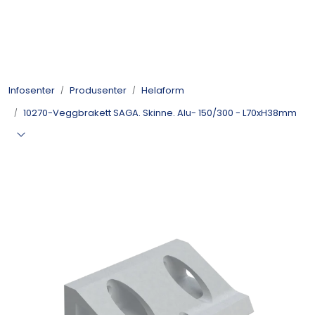
Skip to main content
Kulelager
Infosenter
Produsenter
Helaform
Skyvedørsbeslag
10270-Veggbrakett SAGA. Skinne. Alu- 150/300 - L70xH38mm
Alle kategorier
Dokumentarkiv
Kontakt oss