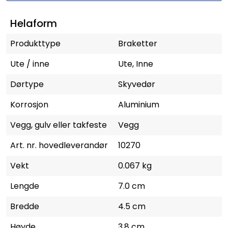
Helaform
Produkttype
Braketter
Ute / inne
Ute, Inne
Dørtype
Skyvedør
Korrosjon
Aluminium
Vegg, gulv eller takfeste
Vegg
Art. nr. hovedleverandør
10270
Vekt
0.067 kg
Lengde
7.0 cm
Bredde
4.5 cm
Høyde
3.8 cm