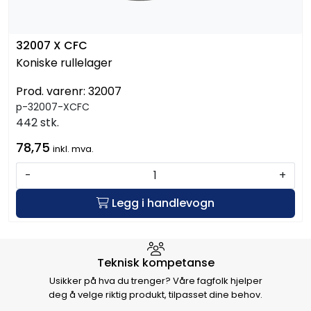
32007 X CFC
Koniske rullelager
Prod. varenr:
32007
p-32007-XCFC
442 stk.
78,75
inkl. mva.
-
+
Legg i handlevogn
Hvorfor velge Storm Halvorsen
Teknisk kompetanse
Usikker på hva du trenger? Våre fagfolk hjelper
deg å velge riktig produkt, tilpasset dine behov.