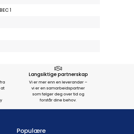
BEC 1
Langsiktige partnerskap
fra
Vi er mer enn en leverandør –
 at
vi er en samarbeidspartner
som følger deg over tid og
y
forstår dine behov.
Populære