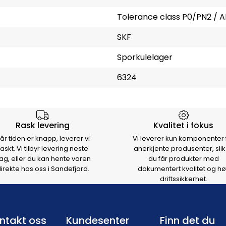
Tolerance class P0/PN2 / A
SKF
Sporkulelager
6324
rsen
Rask levering
Kvalitet i fokus
år tiden er knapp, leverer vi
Vi leverer kun komponenter 
raskt. Vi tilbyr levering neste
anerkjente produsenter, slik
ag, eller du kan hente varen
du får produkter med
irekte hos oss i Sandefjord.
dokumentert kvalitet og hø
driftssikkerhet.
Footer navigation
ntakt oss
Kundesenter
Finn det du