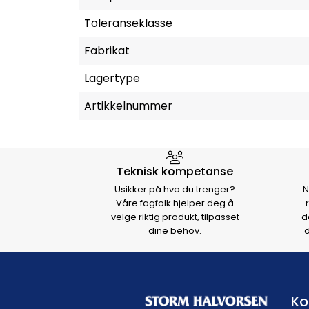
Toleranseklasse
Fabrikat
Lagertype
Artikkelnummer
Hvorfor velge Storm Halvo
Teknisk kompetanse
Usikker på hva du trenger?
N
Våre fagfolk hjelper deg å
velge riktig produkt, tilpasset
d
dine behov.
d
Ko