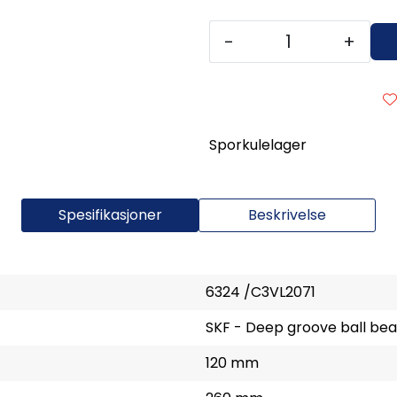
-
+
Sporkulelager
Spesifikasjoner
Beskrivelse
6324 /C3VL2071
SKF - Deep groove ball bea
120 mm