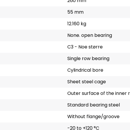
260 mm
55 mm
12.160 kg
None. open bearing
C3 - Noe større
Single row bearing
Cylindrical bore
Sheet steel cage
Outer surface of the inner r
Standard bearing steel
Without flange/groove
-20 to +120 °C