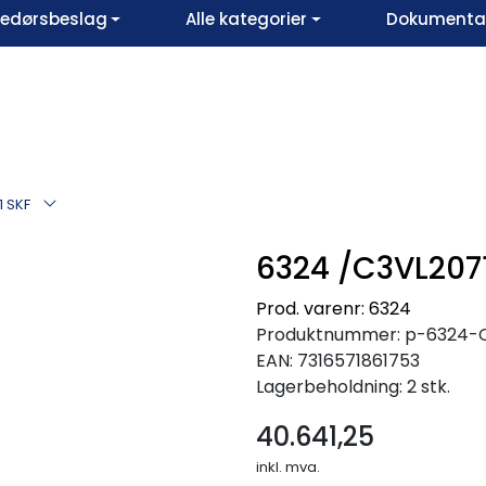
vedørsbeslag
Alle kategorier
Dokumentar
 SKF
6324 /C3VL207
Prod. varenr: 6324
Produktnummer:
p-6324-
EAN:
7316571861753
Lagerbeholdning:
2 stk.
40.641,25
inkl. mva.