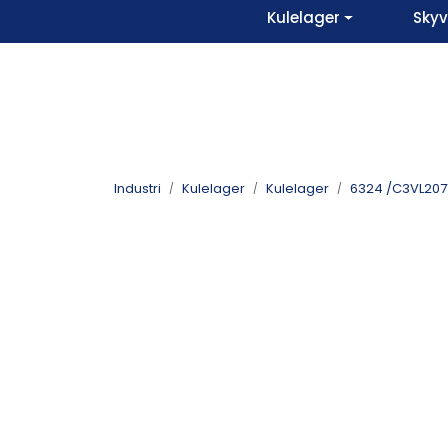
Skip to main content
Kulelager
Sky
Industri
Kulelager
Kulelager
6324 /C3VL2071