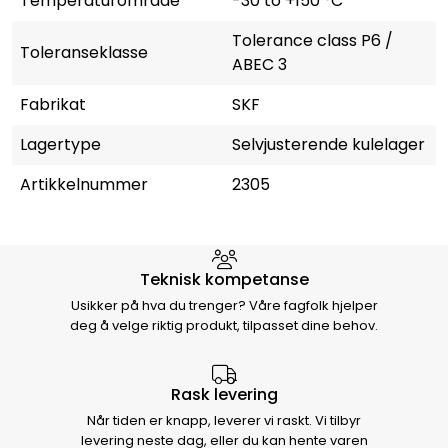
Temperaturområde
-30 to +150 °C
Tolerance class P6 /
Toleranseklasse
ABEC 3
Fabrikat
SKF
Lagertype
Selvjusterende kulelager
Artikkelnummer
2305
Hvorfor velge Storm Halvorsen
Teknisk kompetanse
Usikker på hva du trenger? Våre fagfolk hjelper
deg å velge riktig produkt, tilpasset dine behov.
Rask levering
Når tiden er knapp, leverer vi raskt. Vi tilbyr
levering neste dag, eller du kan hente varen