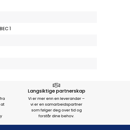
BEC 1
Langsiktige partnerskap
fra
Vi er mer enn en leverandør –
 at
vi er en samarbeidspartner
som følger deg over tid og
y
forstår dine behov.