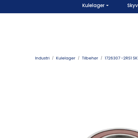
Skip to main content
Kulelager
Sky
Industri
Kulelager
Tilbehør
1726307 -2RS1 SK