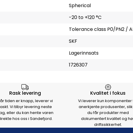
Spherical
-20 to +120 °C
Tolerance class P0/PN2 / A
SKF
Lagerinnsats
1726307
rsen
Rask levering
Kvalitet i fokus
år tiden er knapp, leverer vi
Vi leverer kun komponenter 
raskt. Vi tilbyr levering neste
anerkjente produsenter, slik
ag, eller du kan hente varen
du får produkter med
irekte hos oss i Sandefjord.
dokumentert kvalitet og hø
driftssikkerhet.