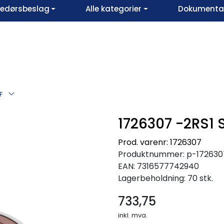
vedørsbeslag
Alle kategorier
Dokumentar
F
1726307 -2RS1 
Prod. varenr: 1726307
Produktnummer:
p-172630
EAN:
7316577742940
Lagerbeholdning:
70 stk.
733,75
inkl. mva.