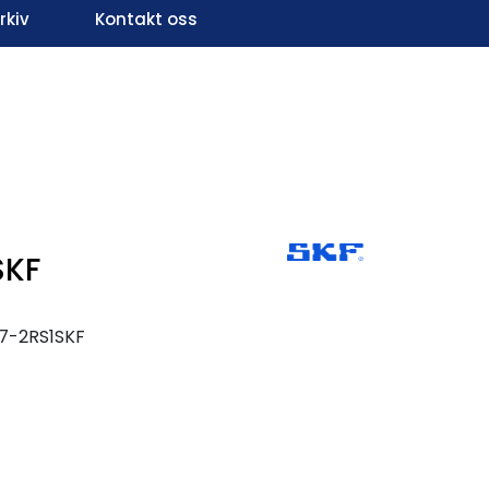
kiv
Kontakt oss
Infosenter
Favoritter
Logg inn
SKF
7-2RS1SKF