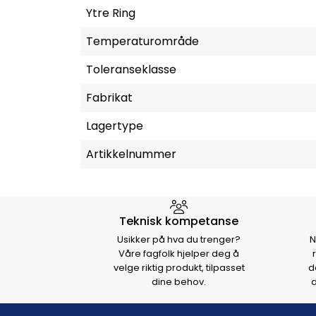
Ytre Ring
Temperaturområde
Toleranseklasse
Fabrikat
Lagertype
Artikkelnummer
Hvorfor velge Storm Halvo
Teknisk kompetanse
Usikker på hva du trenger?
N
Våre fagfolk hjelper deg å
velge riktig produkt, tilpasset
d
dine behov.
d