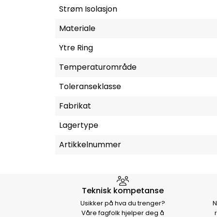
Strøm Isolasjon
Materiale
Ytre Ring
Temperaturområde
Toleranseklasse
Fabrikat
Lagertype
Artikkelnummer
Hvorfor velge Storm Halvo
Teknisk kompetanse
Usikker på hva du trenger?
N
Våre fagfolk hjelper deg å