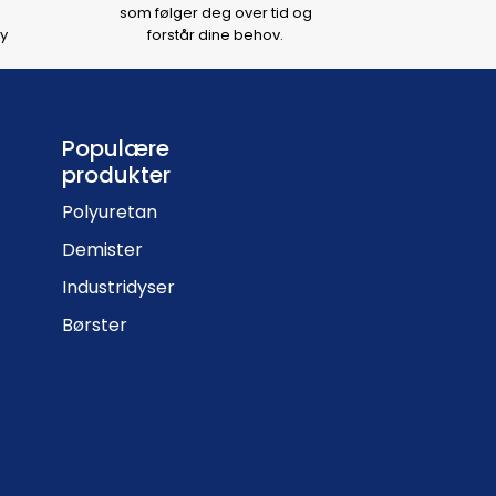
som følger deg over tid og
y
forstår dine behov.
Populære
produkter
Polyuretan
Demister
Industridyser
Børster