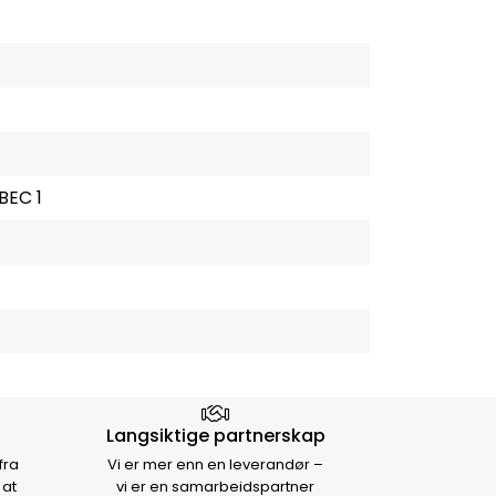
BEC 1
Langsiktige partnerskap
fra
Vi er mer enn en leverandør –
 at
vi er en samarbeidspartner