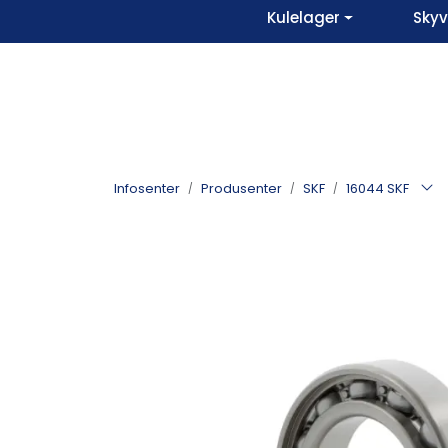
Skip to main content
Kulelager
Sky
Infosenter
Produsenter
SKF
16044 SKF