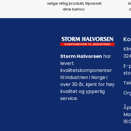
velge riktig produkt, tilpasset
d
dine behov.
d
Ko
Kli
324
Storm Halvorsen
har
levert
E-p
kvalitetskomponenter
st
til industrien i Norge i
Tel
over 30 år, kjent for høy
kvalitet og ypperlig
Org
service.
Åpn
Man
16: