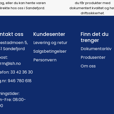
ag, eller du kan hente varen
du får produkter med
irekte hos oss i Sandefjord.
dokumentert kvalitet og hø
driftssikkerhet.
Footer navigation
ntakt oss
Kundesenter
Finn det du
trenger
nestadmoen 5,
Levering og retur
1 Sandefjord
Dokumentarkiv
Salgsbetingelser
ost:
Produsenter
Personvern
orm@ish.no
Om oss
efon: 33 42 36 30
.nr: 946 780 618
ingstider:
-Fre: 08:00-
00