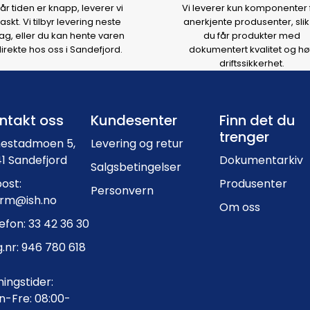
år tiden er knapp, leverer vi
Vi leverer kun komponenter 
raskt. Vi tilbyr levering neste
anerkjente produsenter, slik
ag, eller du kan hente varen
du får produkter med
irekte hos oss i Sandefjord.
dokumentert kvalitet og hø
driftssikkerhet.
Footer navigation
ntakt oss
Kundesenter
Finn det du
trenger
nestadmoen 5,
Levering og retur
1 Sandefjord
Dokumentarkiv
Salgsbetingelser
ost:
Produsenter
Personvern
orm@ish.no
Om oss
efon: 33 42 36 30
.nr: 946 780 618
ingstider:
-Fre: 08:00-