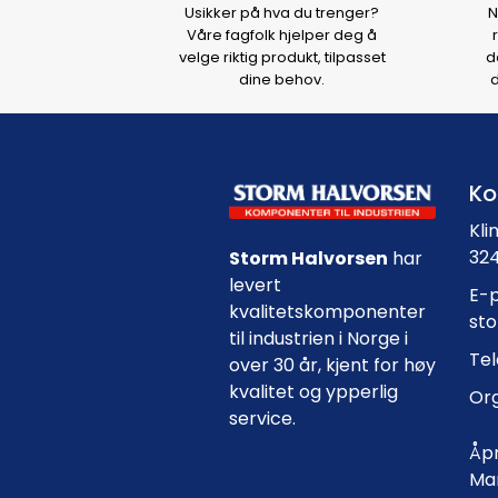
Usikker på hva du trenger?
N
Våre fagfolk hjelper deg å
velge riktig produkt, tilpasset
d
dine behov.
d
Ko
Kli
324
Storm Halvorsen
har
levert
E-p
kvalitetskomponenter
st
til industrien i Norge i
Tel
over 30 år, kjent for høy
kvalitet og ypperlig
Org
service.
Åpn
Man