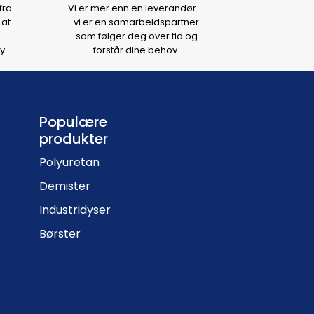
fra
Vi er mer enn en leverandør –
 at
vi er en samarbeidspartner
som følger deg over tid og
y
forstår dine behov.
Populære
produkter
Polyuretan
Demister
Industridyser
Børster