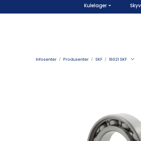
Skip to main content
Kulelager
Sky
Infosenter
Produsenter
SKF
16021 SKF