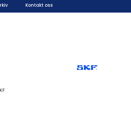
kiv
Kontakt oss
Infosenter
Favoritter
Logg inn
KF