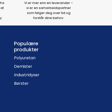
fra
Vi er mer enn en leverandør –
 at
vi er en samarbeidspartner
som følger deg over tid og
y
forstår dine behov.
Populære
produkter
Polyuretan
Demister
Industridyser
Børster