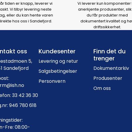
år tiden er knapp, leverer vi
Vi leverer kun komponenter 
raskt. Vi tilbyr levering neste
anerkjente produsenter, slik
ag, eller du kan hente varen
du får produkter med
irekte hos oss i Sandefjord.
dokumentert kvalitet og hø
driftssikkerhet.
Footer navigation
ntakt oss
Kundesenter
Finn det du
trenger
nestadmoen 5,
Levering og retur
1 Sandefjord
Dokumentarkiv
Salgsbetingelser
ost:
Produsenter
Personvern
orm@ish.no
Om oss
efon: 33 42 36 30
.nr: 946 780 618
ingstider:
-Fre: 08:00-