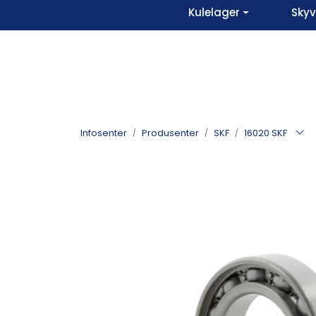
Skip to main content
Kulelager
Sky
Infosenter
Produsenter
SKF
16020 SKF