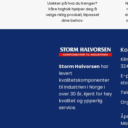
Usikker på hva du trenger?
N
Våre fagfolk hjelper deg å
velge riktig produkt, tilpasset
d
dine behov.
d
Ko
Kli
324
Storm Halvorsen
har
levert
E-p
kvalitetskomponenter
st
til industrien i Norge i
Tel
over 30 år, kjent for høy
kvalitet og ypperlig
Org
service.
Åpn
Man