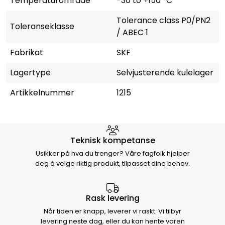
Temperaturområde
-30 to +150 °C
Tolerance class P0/PN2
Toleranseklasse
/ ABEC 1
Fabrikat
SKF
Lagertype
Selvjusterende kulelager
Artikkelnummer
1215
Hvorfor velge Storm Halvorsen
Teknisk kompetanse
Usikker på hva du trenger? Våre fagfolk hjelper
deg å velge riktig produkt, tilpasset dine behov.
Rask levering
Når tiden er knapp, leverer vi raskt. Vi tilbyr
levering neste dag, eller du kan hente varen