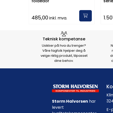
foldedor
seri
485,00
1.50
inkl. mva.
Hvorfor velge Storm Halvo
Teknisk kompetanse
Usikker på hva du trenger?
N
Våre fagfolk hjelper deg å
velge riktig produkt, tilpasset
d
dine behov.
d
Ko
Kli
324
Storm Halvorsen
har
levert
E-p