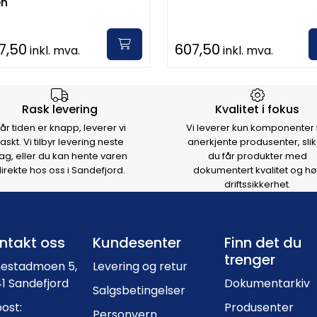
en
7,50
607,50
inkl. mva.
inkl. mva.
rsen
Rask levering
Kvalitet i fokus
år tiden er knapp, leverer vi
Vi leverer kun komponenter 
raskt. Vi tilbyr levering neste
anerkjente produsenter, slik
ag, eller du kan hente varen
du får produkter med
irekte hos oss i Sandefjord.
dokumentert kvalitet og hø
driftssikkerhet.
Footer navigation
ntakt oss
Kundesenter
Finn det du
trenger
nestadmoen 5,
Levering og retur
1 Sandefjord
Dokumentarkiv
Salgsbetingelser
ost:
Produsenter
Personvern