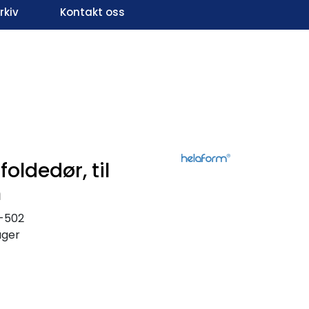
kiv
Kontakt oss
Infosenter
Favoritter
Logg inn
oldedør, til
n
-502
ager