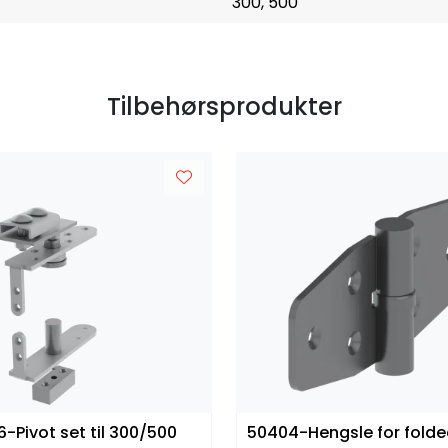
300, 500
Tilbehørsprodukter
6-Pivot set til 300/500
50404-Hengsle for folde