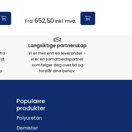
652,50
Fra:
inkl. mva.
Langsiktige partnerskap
fra
Vi er mer enn en leverandør –
 at
vi er en samarbeidspartner
som følger deg over tid og
y
forstår dine behov.
Populære
produkter
Polyuretan
Demister