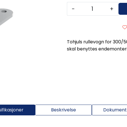
-
+
Tohjuls rullevogn for 300/
skal benyttes endemonteri
ifikasjoner
Beskrivelse
Dokumenta