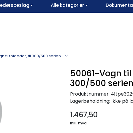
vedørsbeslag
Alle kategorier
Dokumentar
 til foldedør, til 300/500 serien
50061-Vogn til f
300/500 serie
Produktnummer:
41tpe302
Lagerbeholdning:
Ikke på l
1.467,50
inkl. mva.