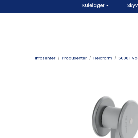
Skip to main content
Kulelager
Sky
Infosenter
Produsenter
Helaform
50061-Vogn