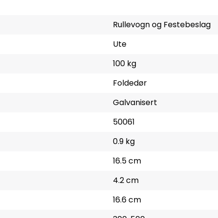
Rullevogn og Festebeslag
Ute
100 kg
Foldedør
Galvanisert
50061
0.9 kg
16.5 cm
4.2 cm
16.6 cm