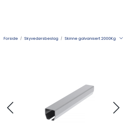
Skip to main content
Kulelager
Forside
Skyvedørsbeslag
Skinne galvanisert 2000Kg
Skyvedørsbeslag
Alle kategorier
Dokumentarkiv
Kontakt oss