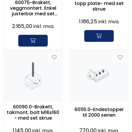
60075-Brakett,
topp plate- med set
veggmontert. Enkel
skrue
justerbar med set
skrue
1.186,25
inkl. mva.
2.165,00
inkl. mva.
60090.0-Brakett,
60110.0-Endestopper
takmont, bolt M16x160
til 2000 serien
- med set skrue
1.145,00
770,00
inkl. mva.
inkl. mva.