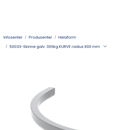
Skip to main content
Kulelager
Infosenter
Produsenter
Helaform
Skyvedørsbeslag
50033-Skinne galv. 300kg KURVE radius 600 mm
Alle kategorier
Dokumentarkiv
Kontakt oss