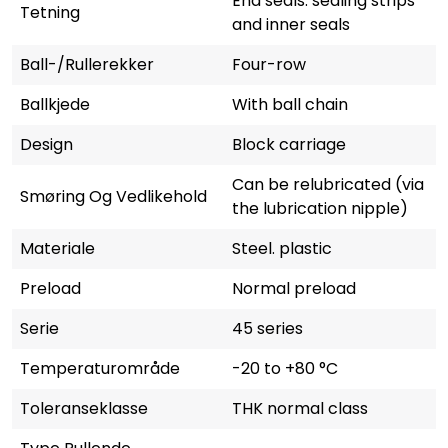
End seals. sealing strips
Tetning
and inner seals
Ball-/Rullerekker
Four-row
Ballkjede
With ball chain
Design
Block carriage
Can be relubricated (via
Smøring Og Vedlikehold
the lubrication nipple)
Materiale
Steel. plastic
Preload
Normal preload
Serie
45 series
Temperaturområde
-20 to +80 °C
Toleranseklasse
THK normal class