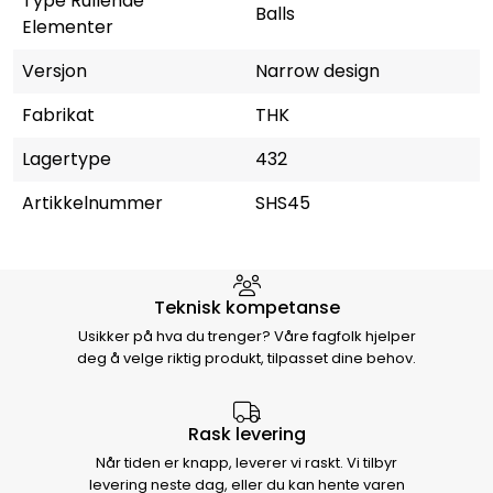
Type Rullende
Balls
Elementer
Versjon
Narrow design
Fabrikat
THK
Lagertype
432
Artikkelnummer
SHS45
Hvorfor velge Storm Halvorsen
Teknisk kompetanse
Usikker på hva du trenger? Våre fagfolk hjelper
deg å velge riktig produkt, tilpasset dine behov.
Rask levering
Når tiden er knapp, leverer vi raskt. Vi tilbyr
levering neste dag, eller du kan hente varen