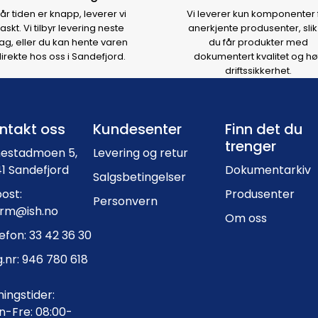
år tiden er knapp, leverer vi
Vi leverer kun komponenter 
raskt. Vi tilbyr levering neste
anerkjente produsenter, slik
ag, eller du kan hente varen
du får produkter med
irekte hos oss i Sandefjord.
dokumentert kvalitet og hø
driftssikkerhet.
Footer navigation
ntakt oss
Kundesenter
Finn det du
trenger
nestadmoen 5,
Levering og retur
1 Sandefjord
Dokumentarkiv
Salgsbetingelser
ost:
Produsenter
Personvern
orm@ish.no
Om oss
efon: 33 42 36 30
.nr: 946 780 618
ingstider:
-Fre: 08:00-