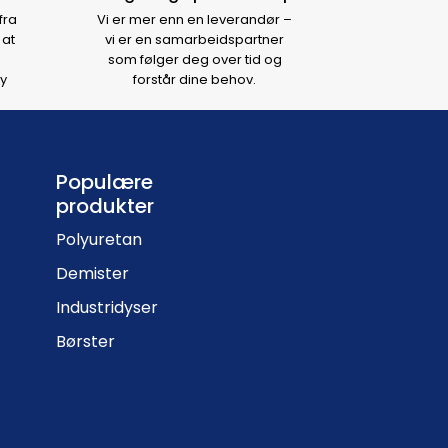
fra
Vi er mer enn en leverandør –
 at
vi er en samarbeidspartner
som følger deg over tid og
y
forstår dine behov.
Populære
produkter
Polyuretan
Demister
Industridyser
Børster