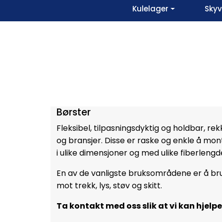
Skip to main content
Kulelager
Sky
Børster
Fleksibel, tilpasningsdyktig og holdbar, r
og bransjer. Disse er raske og enkle å mont
i ulike dimensjoner og med ulike fiberleng
En av de vanligste bruksområdene er å bruk
mot trekk, lys, støv og skitt.
Ta kontakt med oss slik at vi kan hjelpe