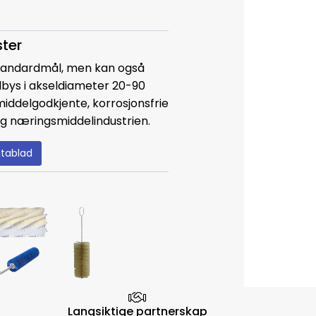
ter
standardmål, men kan også
tilbys i akseldiameter 20-90
iddelgodkjente, korrosjonsfrie
 og næringsmiddelindustrien.
tablad
Langsiktige partnerskap