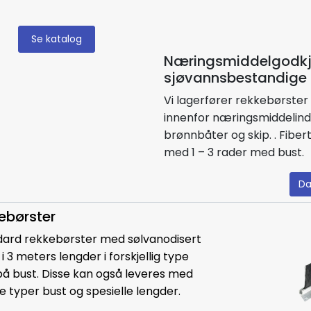
Se katalog
Næringsmiddelgodkj
sjøvannsbestandige 
Vi lagerfører rekkebørster
innenfor næringsmiddelindus
brønnbåter og skip. . Fiber
med 1 – 3 rader med bust.
Da
ebørster
ndard rekkebørster med sølvanodisert
 3 meters lengder i forskjellig type
på bust. Disse kan også leveres med
re typer bust og spesielle lengder.