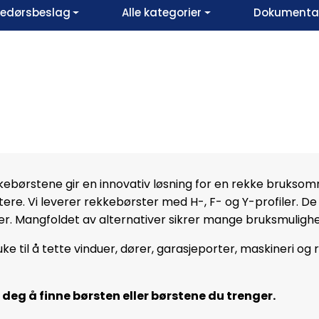
vedørsbeslag
Alle kategorier
Dokumentar
ekkebørstene gir en innovativ løsning for en rekke brukso
ere. Vi leverer rekkebørster med H-, F- og Y-profiler. De
der. Mangfoldet av alternativer sikrer mange bruksmulighe
e til å tette vinduer, dører, garasjeporter, maskineri og
 deg å finne børsten eller børstene du trenger.