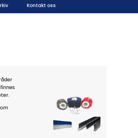
kiv
Kontakt oss
Infosenter
Favoritter
Logg inn
mråder
 finnes
ter.
 rom