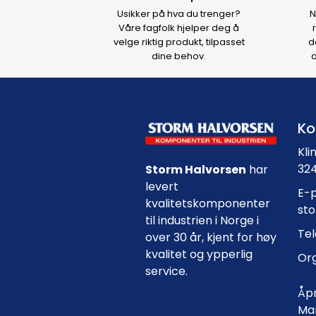
Usikker på hva du trenger?
N
Våre fagfolk hjelper deg å
velge riktig produkt, tilpasset
d
dine behov.
d
Ko
Kli
324
Storm Halvorsen
har
levert
E-p
kvalitetskomponenter
st
til industrien i Norge i
Tel
over 30 år, kjent for høy
kvalitet og ypperlig
Org
service.
Åpn
Man