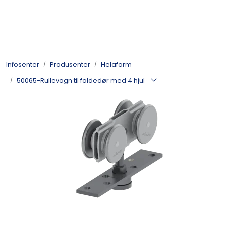
Skip to main content
Kulelager
Infosenter
Produsenter
Helaform
Skyvedørsbeslag
50065-Rullevogn til foldedør med 4 hjul
Alle kategorier
Dokumentarkiv
Kontakt oss