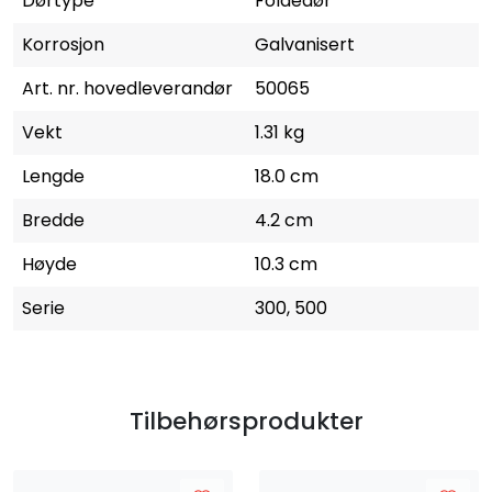
Dørtype
Foldedør
Korrosjon
Galvanisert
Art. nr. hovedleverandør
50065
Vekt
1.31 kg
Lengde
18.0 cm
Bredde
4.2 cm
Høyde
10.3 cm
Serie
300, 500
Tilbehørsprodukter