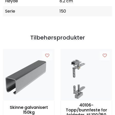
Høyde
8.2 cm
Serie
150
Tilbehørsprodukter
40106-
Skinne galvanisert
Topp/bunnfeste for
150kg
foldedør, til 100/150