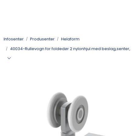
Skip to main content
Kulelager
Infosenter
Produsenter
Helaform
Skyvedørsbeslag
40034-Rullevogn for foldedør 2 nylonhjul med beslag,senter,
Alle kategorier
Dokumentarkiv
Kontakt oss