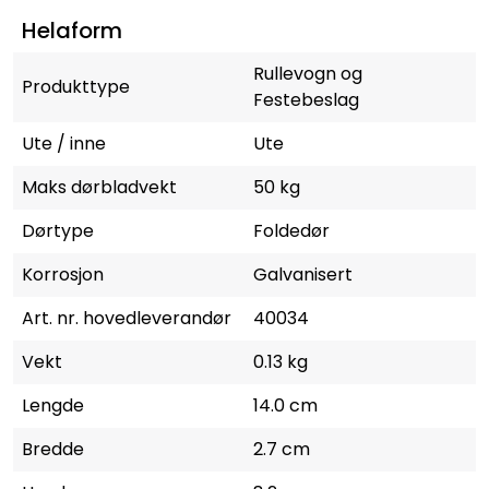
Helaform
Rullevogn og
Produkttype
Festebeslag
Ute / inne
Ute
Maks dørbladvekt
50 kg
Dørtype
Foldedør
Korrosjon
Galvanisert
Art. nr. hovedleverandør
40034
Vekt
0.13 kg
Lengde
14.0 cm
Bredde
2.7 cm