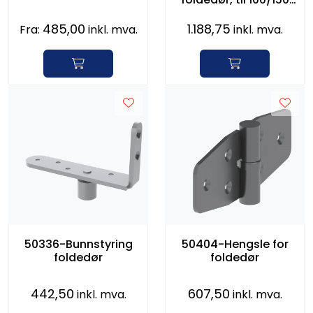
serien
485,00
1.188,75
Fra:
inkl. mva.
inkl. mva.
50336-Bunnstyring
50404-Hengsle for
foldedør
foldedør
442,50
607,50
inkl. mva.
inkl. mva.