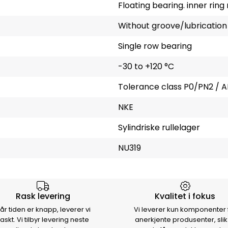
Floating bearing. inner rin
Without groove/lubrication
Single row bearing
-30 to +120 °C
Tolerance class P0/PN2 / A
NKE
Sylindriske rullelager
NU319
rsen
Rask levering
Kvalitet i fokus
år tiden er knapp, leverer vi
Vi leverer kun komponenter 
raskt. Vi tilbyr levering neste
anerkjente produsenter, slik