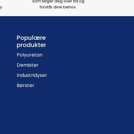
som følger deg over tid og
y
forstår dine behov.
Populære
produkter
Polyuretan
Demister
Industridyser
Børster