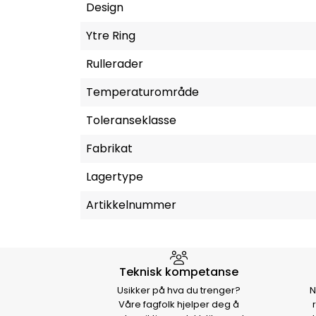
Design
Ytre Ring
Rullerader
Temperaturområde
Toleranseklasse
Fabrikat
Lagertype
Artikkelnummer
Hvorfor velge Storm Halvo
Teknisk kompetanse
Usikker på hva du trenger?
N
Våre fagfolk hjelper deg å