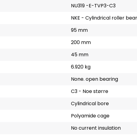
NU319 -E-TVP3-C3
NKE - Cylindrical roller bea
95 mm
200 mm
45 mm
6.920 kg
None. open bearing
C3 - Noe større
Cylindrical bore
Polyamide cage
No current insulation