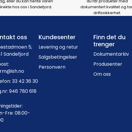
ag, eller du kan hente varen
du får produkter med
irekte hos oss i Sandefjord.
dokumentert kvalitet og hø
driftssikkerhet.
Footer navigation
ntakt oss
Kundesenter
Finn det du
trenger
nestadmoen 5,
Levering og retur
1 Sandefjord
Dokumentarkiv
Salgsbetingelser
ost:
Produsenter
Personvern
orm@ish.no
Om oss
efon: 33 42 36 30
.nr: 946 780 618
ingstider:
-Fre: 08:00-
00