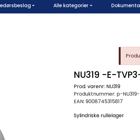
vedørsbeslag
Alle kategorier
Dokumentar
Produk
NU319 -E-TVP3
Prod. varenr: NU319
Produktnummer:
p-NU319
EAN:
9008745315817
Sylindriske rullelager