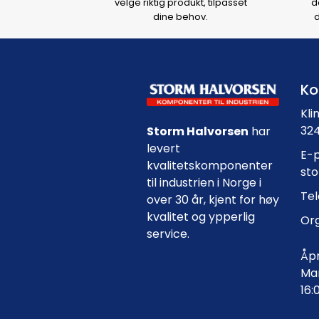
velge riktig produkt, tilpasset
d
dine behov.
d
Ko
Kli
324
Storm Halvorsen
har
levert
E-p
kvalitetskomponenter
st
til industrien i Norge i
Tel
over 30 år, kjent for høy
kvalitet og ypperlig
Org
service.
Åpn
Man
16: