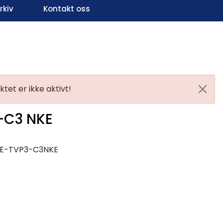
kiv
Kontakt oss
Infosenter
Favoritter
Logg inn
tet er ikke aktivt!
-C3 NKE
-E-TVP3-C3NKE