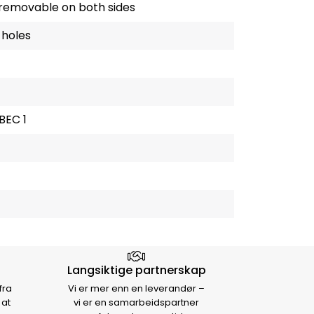
g removable on both sides
 holes
BEC 1
Langsiktige partnerskap
fra
Vi er mer enn en leverandør –
 at
vi er en samarbeidspartner