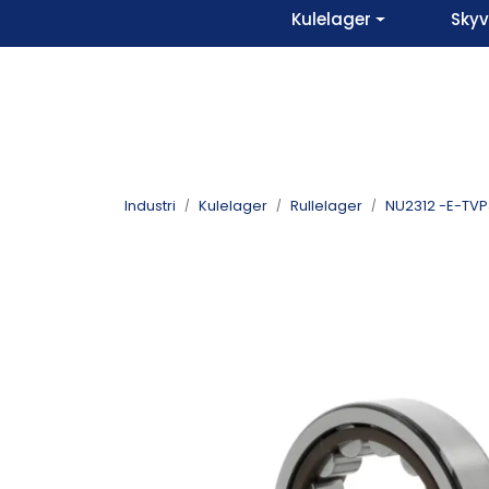
Skip to main content
Kulelager
Sky
Industri
Kulelager
Rullelager
NU2312 -E-TVP