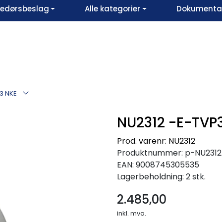
vedørsbeslag
Alle kategorier
Dokumentar
3 NKE
NU2312 -E-TVP
Prod. varenr: NU2312
Produktnummer:
p-NU231
EAN:
9008745305535
Lagerbeholdning:
2 stk.
2.485,00
inkl. mva.