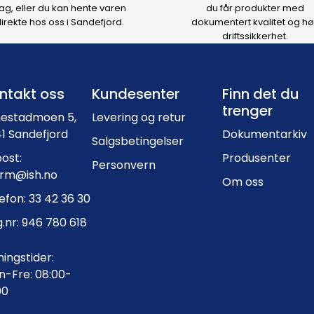
ag, eller du kan hente varen
du får produkter med
irekte hos oss i Sandefjord.
dokumentert kvalitet og hø
driftssikkerhet.
Footer navigation
ntakt oss
Kundesenter
Finn det du
trenger
nestadmoen 5,
Levering og retur
1 Sandefjord
Dokumentarkiv
Salgsbetingelser
ost:
Produsenter
Personvern
orm@ish.no
Om oss
efon: 33 42 36 30
.nr: 946 780 618
ingstider:
-Fre: 08:00-
00