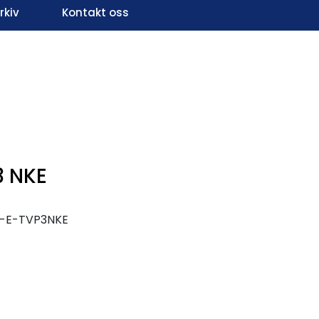
kiv
Kontakt oss
Infosenter
Favoritter
Logg inn
3 NKE
2-E-TVP3NKE