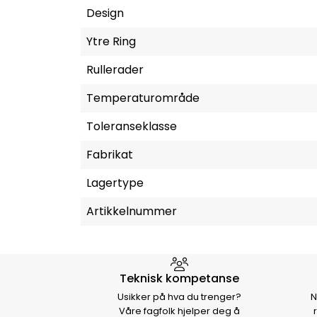
Design
Ytre Ring
Rullerader
Temperaturområde
Toleranseklasse
Fabrikat
Lagertype
Artikkelnummer
Hvorfor velge Storm Halvo
Teknisk kompetanse
Usikker på hva du trenger?
N
Våre fagfolk hjelper deg å