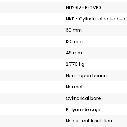
NU2312 -E-TVP3
NKE - Cylindrical roller bea
60 mm
130 mm
46 mm
2.770 kg
None. open bearing
Normal
Cylindrical bore
Polyamide cage
No current insulation