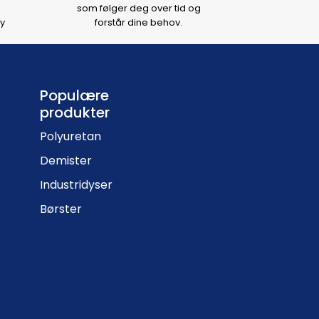
som følger deg over tid og
y
forstår dine behov.
Populære
produkter
Polyuretan
Demister
Industridyser
Børster