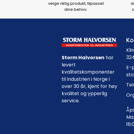
velge riktig produkt, tilpasset
d
dine behov.
d
Ko
Kli
324
Storm Halvorsen
har
levert
E-p
kvalitetskomponenter
st
til industrien i Norge i
Tel
over 30 år, kjent for høy
kvalitet og ypperlig
Org
service.
Åpn
Man
16: