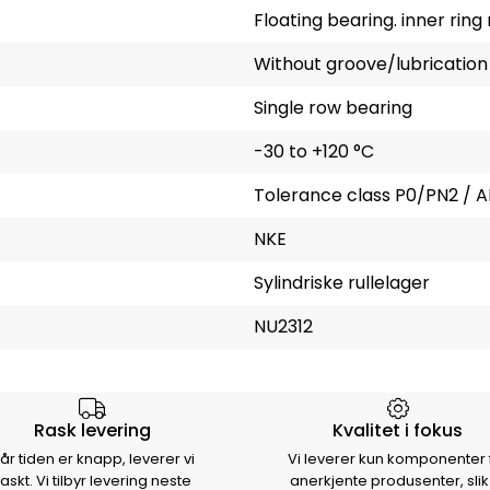
Floating bearing. inner rin
Without groove/lubrication
Single row bearing
-30 to +120 °C
Tolerance class P0/PN2 / A
NKE
Sylindriske rullelager
NU2312
rsen
Rask levering
Kvalitet i fokus
år tiden er knapp, leverer vi
Vi leverer kun komponenter 
raskt. Vi tilbyr levering neste
anerkjente produsenter, slik