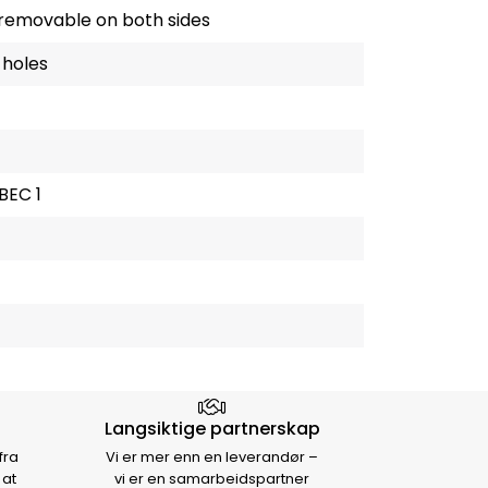
g removable on both sides
 holes
BEC 1
Langsiktige partnerskap
fra
Vi er mer enn en leverandør –
 at
vi er en samarbeidspartner