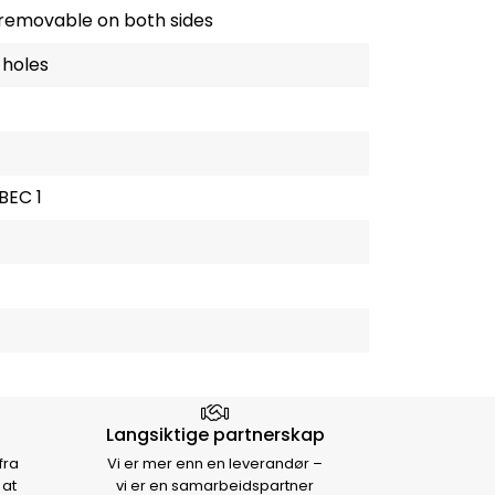
g removable on both sides
 holes
BEC 1
Langsiktige partnerskap
fra
Vi er mer enn en leverandør –
 at
vi er en samarbeidspartner