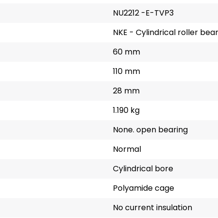
NU2212 -E-TVP3
NKE - Cylindrical roller bea
60 mm
110 mm
28 mm
1.190 kg
None. open bearing
Normal
Cylindrical bore
Polyamide cage
No current insulation