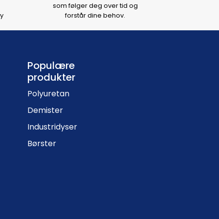
som følger deg over tid og
y
forstår dine behov.
Populære
produkter
Polyuretan
Demister
Industridyser
Børster