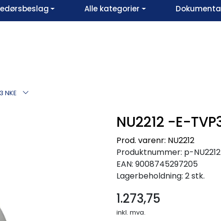
vedørsbeslag
Alle kategorier
Dokumentar
3 NKE
NU2212 -E-TVP
Prod. varenr: NU2212
Produktnummer:
p-NU221
EAN:
9008745297205
Lagerbeholdning:
2 stk.
1.273,75
inkl. mva.