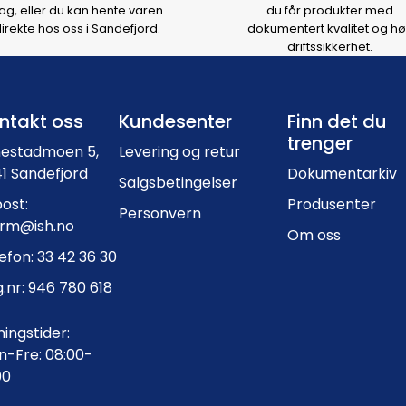
ag, eller du kan hente varen
du får produkter med
irekte hos oss i Sandefjord.
dokumentert kvalitet og hø
driftssikkerhet.
Footer navigation
ntakt oss
Kundesenter
Finn det du
trenger
nestadmoen 5,
Levering og retur
1 Sandefjord
Dokumentarkiv
Salgsbetingelser
ost:
Produsenter
Personvern
orm@ish.no
Om oss
efon: 33 42 36 30
.nr: 946 780 618
ingstider:
-Fre: 08:00-
00