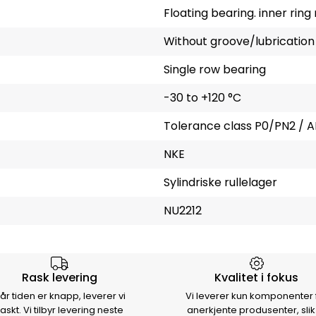
Floating bearing. inner rin
Without groove/lubrication
Single row bearing
-30 to +120 °C
Tolerance class P0/PN2 / A
NKE
Sylindriske rullelager
NU2212
rsen
Rask levering
Kvalitet i fokus
år tiden er knapp, leverer vi
Vi leverer kun komponenter 
raskt. Vi tilbyr levering neste
anerkjente produsenter, slik