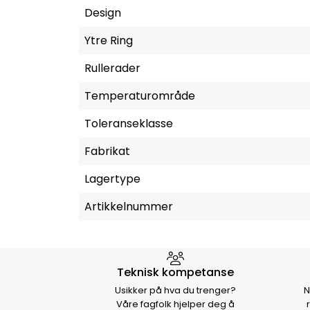
Design
Ytre Ring
Rullerader
Temperaturområde
Toleranseklasse
Fabrikat
Lagertype
Artikkelnummer
Hvorfor velge Storm Halvo
Teknisk kompetanse
Usikker på hva du trenger?
N
Våre fagfolk hjelper deg å