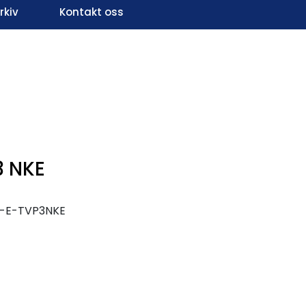
kiv
Kontakt oss
Infosenter
Favoritter
Logg inn
3 NKE
2-E-TVP3NKE