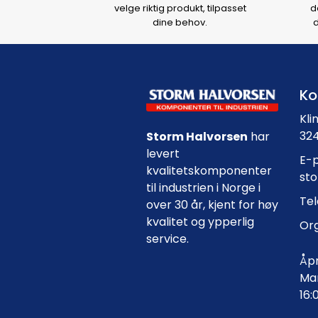
velge riktig produkt, tilpasset
d
dine behov.
d
Ko
Kli
324
Storm Halvorsen
har
levert
E-p
kvalitetskomponenter
st
til industrien i Norge i
Tel
over 30 år, kjent for høy
kvalitet og ypperlig
Org
service.
Åpn
Man
16: