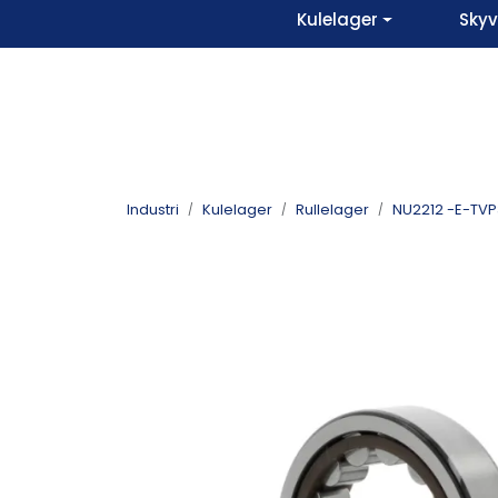
Skip to main content
Kulelager
Sky
Industri
Kulelager
Rullelager
NU2212 -E-TVP