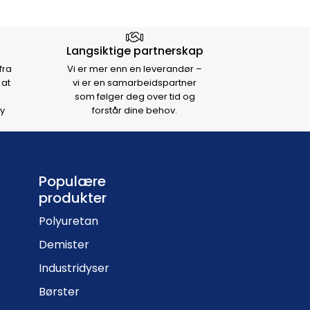
Langsiktige partnerskap
fra
Vi er mer enn en leverandør –
 at
vi er en samarbeidspartner
som følger deg over tid og
y
forstår dine behov.
Populære
produkter
Polyuretan
Demister
Industridyser
Børster