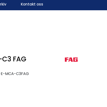
kiv
Kontakt oss
Infosenter
Favoritter
Logg inn
-C3 FAG
-E-MCA-C3FAG