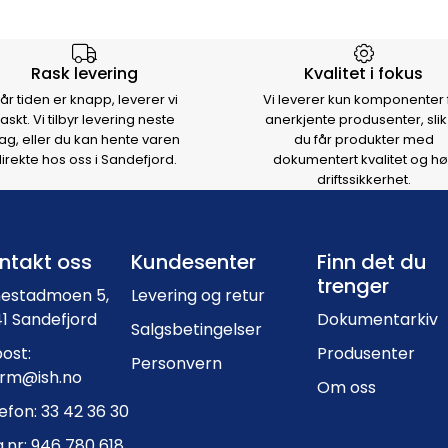
rsen
Rask levering
Kvalitet i fokus
år tiden er knapp, leverer vi
Vi leverer kun komponenter 
raskt. Vi tilbyr levering neste
anerkjente produsenter, slik
ag, eller du kan hente varen
du får produkter med
irekte hos oss i Sandefjord.
dokumentert kvalitet og hø
driftssikkerhet.
Footer navigation
ntakt oss
Kundesenter
Finn det du
trenger
nestadmoen 5,
Levering og retur
1 Sandefjord
Dokumentarkiv
Salgsbetingelser
ost:
Produsenter
Personvern
orm@ish.no
Om oss
efon: 33 42 36 30
.nr: 946 780 618