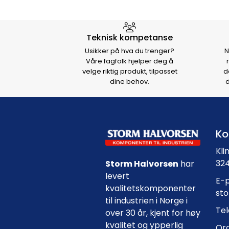
Hvorfor velge Storm Halvo
Teknisk kompetanse
Usikker på hva du trenger?
N
Våre fagfolk hjelper deg å
velge riktig produkt, tilpasset
d
dine behov.
d
Ko
Kli
324
Storm Halvorsen
har
levert
E-p
kvalitetskomponenter
st
til industrien i Norge i
Tel
over 30 år, kjent for høy
kvalitet og ypperlig
Org