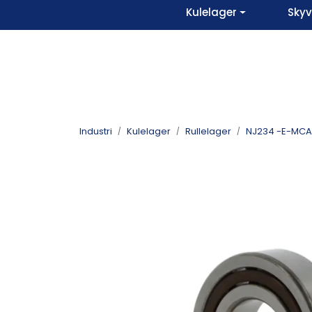
Skip to main content
Kulelager
Sky
Industri
Kulelager
Rullelager
NJ234 -E-MCA