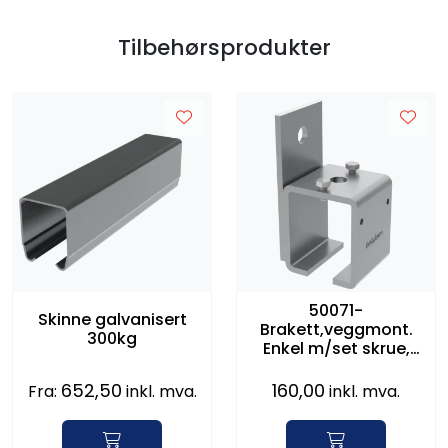
Tilbehørsprodukter
50071-
Skinne galvanisert
Brakett,veggmont.
300kg
Enkel m/set skrue,
300/500 serien
652,50
160,00
Fra:
inkl. mva.
inkl. mva.