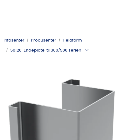
Skip to main content
Kulelager
Infosenter
Produsenter
Helaform
Skyvedørsbeslag
50120-Endeplate, til 300/500 serien
Alle kategorier
Dokumentarkiv
Kontakt oss