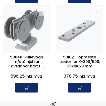
50040-Rullevogn
50102-Toppfeste
m/stålhjul for
tredør for K-300/500.
avtagbar bolt,til
35x180x8 mm
300/500
896,25
378,75
inkl. mva.
inkl. mva.
Hvorfor velge Storm Halvorsen