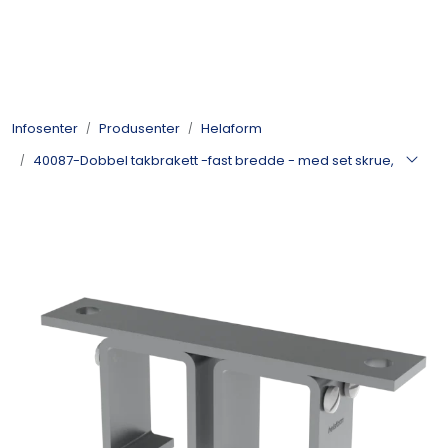
Skip to main content
Kulelager
Infosenter
Produsenter
Helaform
Skyvedørsbeslag
40087-Dobbel takbrakett -fast bredde - med set skrue,
Alle kategorier
Dokumentarkiv
Kontakt oss