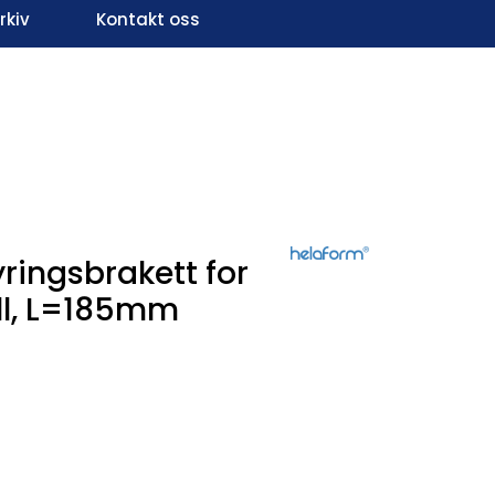
kiv
Kontakt oss
Infosenter
Favoritter
Logg inn
ingsbrakett for
ll, L=185mm