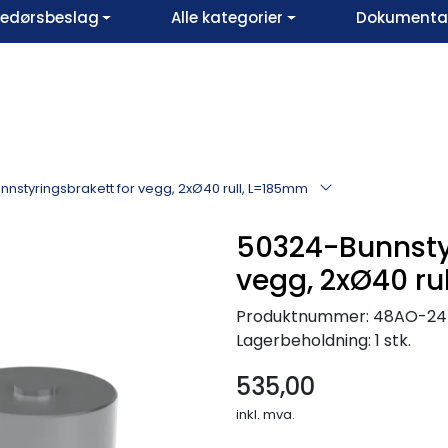
vedørsbeslag
Alle kategorier
Dokumentar
nstyringsbrakett for vegg, 2xØ40 rull, L=185mm
50324-Bunnstyr
vegg, 2xØ40 ru
Produktnummer:
48AO-24
Lagerbeholdning:
1 stk.
535,00
inkl. mva.