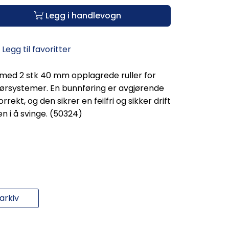
Legg i handlevogn
Legg til favoritter
ed 2 stk 40 mm opplagrede ruller for
dørsystemer. En bunnføring er avgjørende
rekt, og den sikrer en feilfri og sikker drift
n i å svinge. (50324)
rkiv