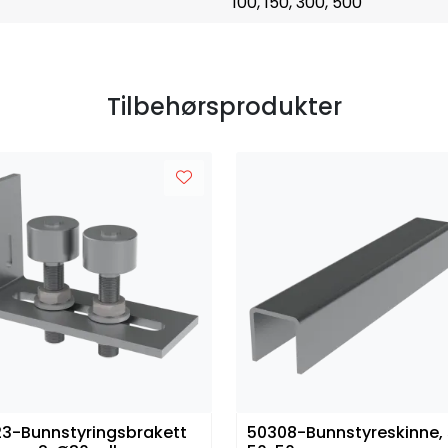
100, 150, 300, 500
Tilbehørsprodukter
3-Bunnstyringsbrakett
50308-Bunnstyreskinne, 