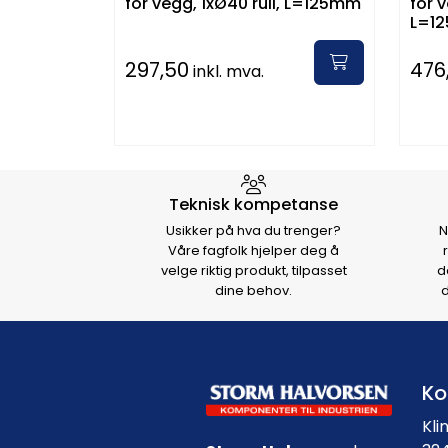
for vegg, 1xØ40 rull, L=125mm
for v
L=1
297,50
476
inkl. mva.
Hvorfor velge Storm Halvo
Teknisk kompetanse
Usikker på hva du trenger?
N
Våre fagfolk hjelper deg å
velge riktig produkt, tilpasset
d
dine behov.
d
Ko
Kli