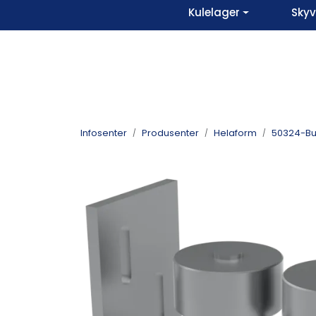
Skip to main content
Kulelager
Sky
Infosenter
Produsenter
Helaform
50324-Bun