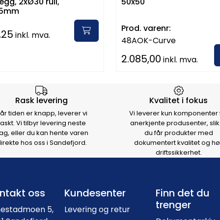
egg, 2xØ30 rull,
50x50
25mm
Prod. varenr:
,25
inkl. mva.
48AOK-Curve
2.085,00
inkl. mva.
rsen
Rask levering
Kvalitet i fokus
år tiden er knapp, leverer vi
Vi leverer kun komponenter 
raskt. Vi tilbyr levering neste
anerkjente produsenter, slik
ag, eller du kan hente varen
du får produkter med
irekte hos oss i Sandefjord.
dokumentert kvalitet og hø
driftssikkerhet.
Footer navigation
ntakt oss
Kundesenter
Finn det du
trenger
nestadmoen 5,
Levering og retur