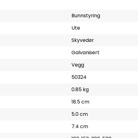
Bunnstyring
Ute
Skyvedør
Galvanisert
Vegg
50324
0.85 kg
18.5 cm
5.0 cm
7.4 cm