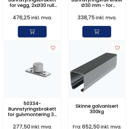
for vegg, 2xØ30 rull,
Ø30 mm - for
L=125mm
nedstøping
476,25
338,75
inkl. mva.
inkl. mva.
50334-
Skinne galvanisert
Bunnstyringsbrakett
300kg
for gulvmontering 30
mm
277,50
652,50
inkl. mva.
Fra:
inkl. mva.