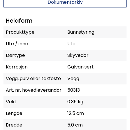
Dokumentarkiv
Helaform
Produkttype
Bunnstyring
Ute / inne
Ute
Dørtype
Skyvedør
Korrosjon
Galvanisert
Vegg, gulv eller takfeste
Vegg
Art. nr. hovedleverandør
50313
Vekt
0.35 kg
Lengde
12.5 cm
Bredde
5.0 cm