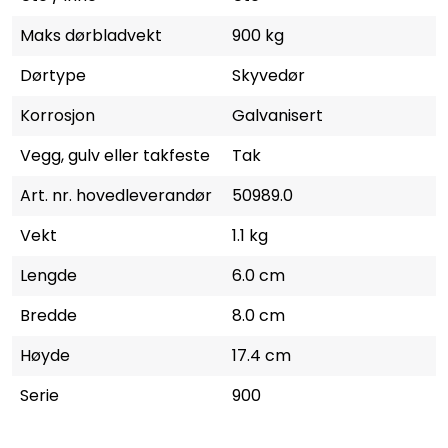
Maks dørbladvekt
900 kg
Dørtype
Skyvedør
Korrosjon
Galvanisert
Vegg, gulv eller takfeste
Tak
Art. nr. hovedleverandør
50989.0
Vekt
1.1 kg
Lengde
6.0 cm
Bredde
8.0 cm
Høyde
17.4 cm
Serie
900