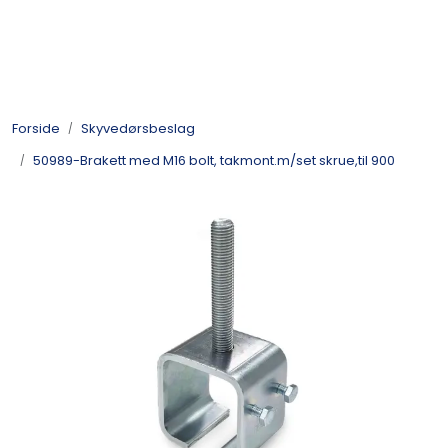
Skip to main content
Kulelager
Forside
Skyvedørsbeslag
Skyvedørsbeslag
50989-Brakett med M16 bolt, takmont.m/set skrue,til 900
Alle kategorier
Dokumentarkiv
Kontakt oss