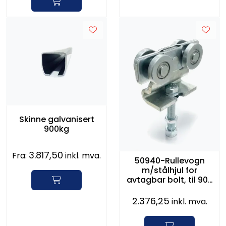
Skinne galvanisert
900kg
3.817,50
Fra:
inkl. mva.
50940-Rullevogn
m/stålhjul for
avtagbar bolt, til 900
serien
2.376,25
inkl. mva.