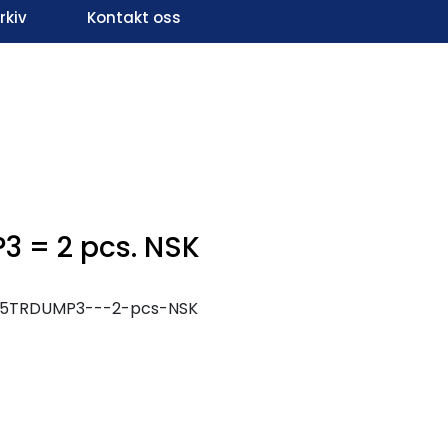
kiv
Kontakt oss
Infosenter
Favoritter
Logg inn
3 = 2 pcs. NSK
A5TRDUMP3---2-pcs-NSK