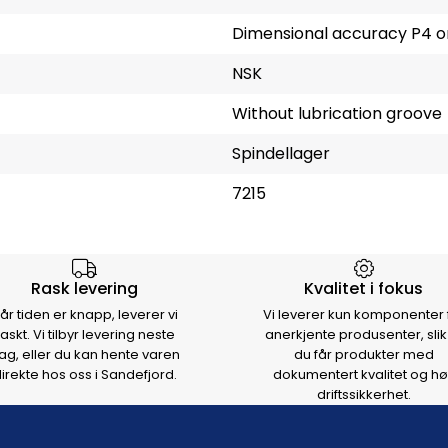
Dimensional accuracy P4 or
NSK
Without lubrication groove
Spindellager
7215
rsen
Rask levering
Kvalitet i fokus
år tiden er knapp, leverer vi
Vi leverer kun komponenter 
raskt. Vi tilbyr levering neste
anerkjente produsenter, slik
ag, eller du kan hente varen
du får produkter med
irekte hos oss i Sandefjord.
dokumentert kvalitet og hø
driftssikkerhet.