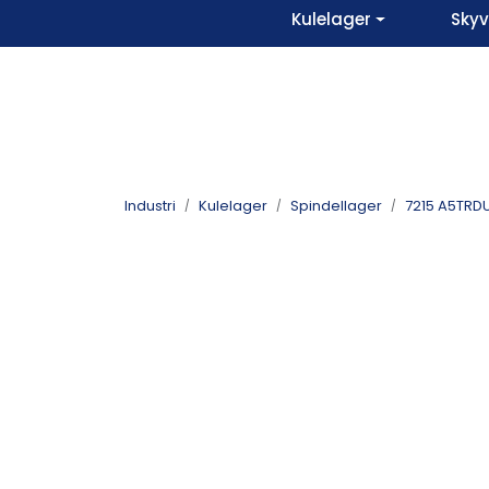
Skip to main content
Kulelager
Sky
Industri
Kulelager
Spindellager
7215 A5TRDU