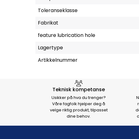
Toleranseklasse
Fabrikat
feature lubrication hole
Lagertype
Artikkelnummer
Hvorfor velge Storm Halvo
Teknisk kompetanse
Usikker på hva du trenger?
N
Våre fagfolk hjelper deg å
velge riktig produkt, tilpasset
d
dine behov.
d