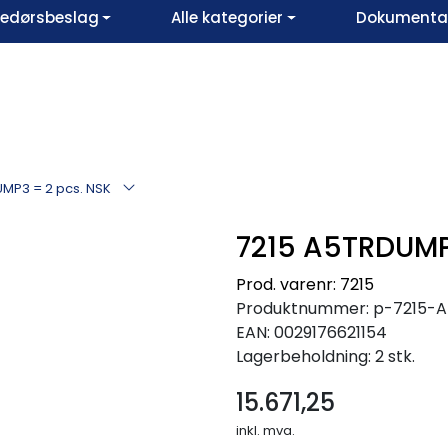
vedørsbeslag
Alle kategorier
Dokumentar
MP3 = 2 pcs. NSK
7215 A5TRDUMP
Prod. varenr: 7215
Produktnummer:
p-7215-
EAN:
0029176621154
Lagerbeholdning:
2 stk.
15.671,25
inkl. mva.