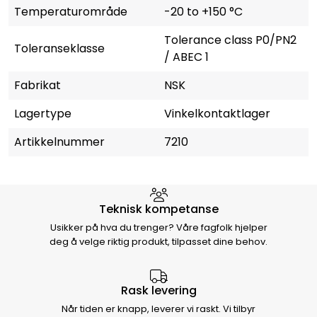
Temperaturområde
-20 to +150 °C
Tolerance class P0/PN2
Toleranseklasse
/ ABEC 1
Fabrikat
NSK
Lagertype
Vinkelkontaktlager
Artikkelnummer
7210
Hvorfor velge Storm Halvorsen
Teknisk kompetanse
Usikker på hva du trenger? Våre fagfolk hjelper
deg å velge riktig produkt, tilpasset dine behov.
Rask levering
Når tiden er knapp, leverer vi raskt. Vi tilbyr