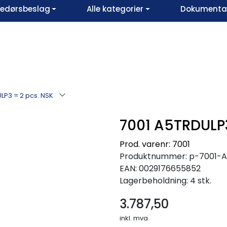
vedørsbeslag
Alle kategorier
Dokumentar
LP3 = 2 pcs. NSK
7001 A5TRDULP3
Prod. varenr: 7001
Produktnummer:
p-7001-
EAN:
0029176655852
Lagerbeholdning:
4 stk.
3.787,50
inkl. mva.