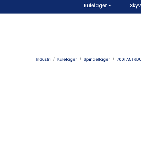
Skip to main content
Kulelager
Sky
Industri
Kulelager
Spindellager
7001 A5TRDU