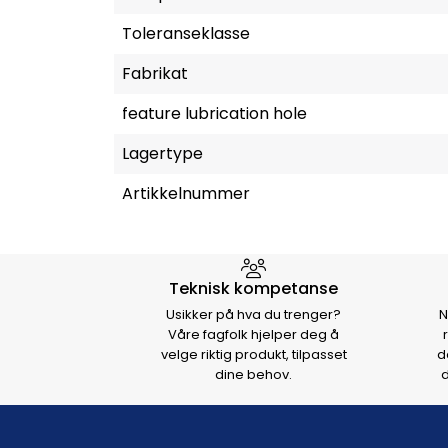
Toleranseklasse
Fabrikat
feature lubrication hole
Lagertype
Artikkelnummer
Hvorfor velge Storm Halvo
Teknisk kompetanse
Usikker på hva du trenger?
N
Våre fagfolk hjelper deg å
velge riktig produkt, tilpasset
d
dine behov.
d