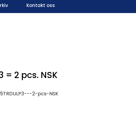
kiv
Kontakt oss
Infosenter
Favoritter
Logg inn
 = 2 pcs. NSK
A5TRDULP3---2-pcs-NSK