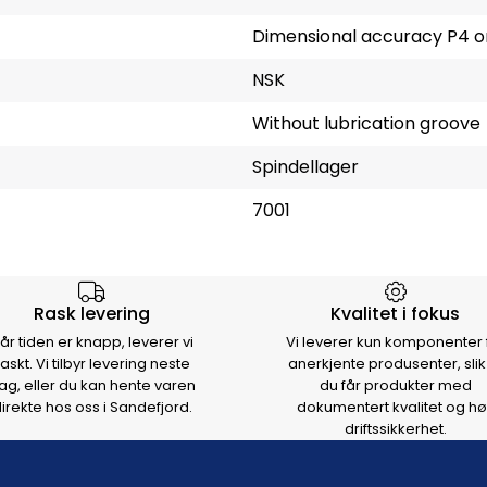
Dimensional accuracy P4 or
NSK
Without lubrication groove
Spindellager
7001
rsen
Rask levering
Kvalitet i fokus
år tiden er knapp, leverer vi
Vi leverer kun komponenter 
raskt. Vi tilbyr levering neste
anerkjente produsenter, slik
ag, eller du kan hente varen
du får produkter med
irekte hos oss i Sandefjord.
dokumentert kvalitet og hø
driftssikkerhet.