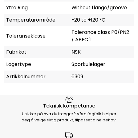
Ytre Ring
Without flange/groove
Temperaturområde
-20 to +120 °C
Tolerance class P0/PN2
Toleranseklasse
/ ABEC 1
Fabrikat
NSK
Lagertype
Sporkulelager
Artikkelnummer
6309
Hvorfor velge Storm Halvorsen
Teknisk kompetanse
Usikker på hva du trenger? Våre fagfolk hjelper
deg å velge riktig produkt, tilpasset dine behov.