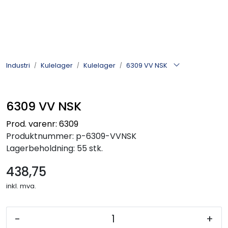
Skip to main content
Kulelager
Industri
Kulelager
Kulelager
6309 VV NSK
Skyvedørsbeslag
6309 VV NSK
Alle kategorier
Prod. varenr: 6309
Produktnummer:
p-6309-VVNSK
Dokumentarkiv
Lagerbeholdning:
55 stk.
438,75
Kontakt oss
inkl. mva.
-
+