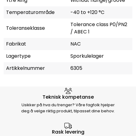
Ytre Ring
Without flange/groove
Temperaturområde
-40 to +120 °C
Tolerance class P0/PN2
Toleranseklasse
/ ABEC 1
Fabrikat
NAC
Lagertype
Sporkulelager
Artikkelnummer
6305
Hvorfor velge Storm Halvorsen
Teknisk kompetanse
Usikker på hva du trenger? Våre fagfolk hjelper
deg å velge riktig produkt, tilpasset dine behov.
Rask levering