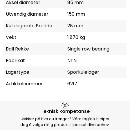
Aksel diameter
85 mm
Utvendig diameter
150 mm
Kulelagerets Bredde
28 mm
Vekt
1.870 kg
Ball Rekke
Single row bearing
Fabrikat
NTN
Lagertype
Sporkulelager
Artikkelnummer
6217
Hvorfor velge Storm Halvorsen
Teknisk kompetanse
Usikker på hva du trenger? Våre fagfolk hjelper
deg å velge riktig produkt, tilpasset dine behov.