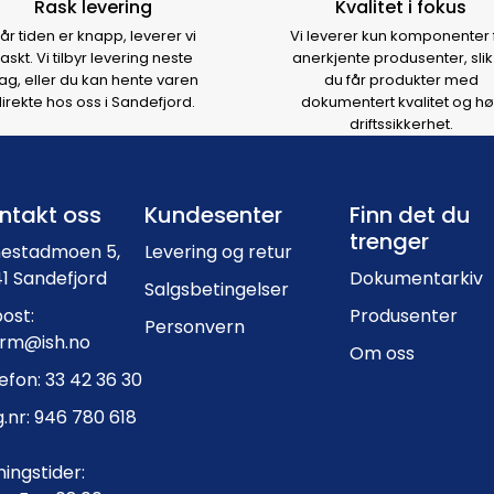
Rask levering
Kvalitet i fokus
år tiden er knapp, leverer vi
Vi leverer kun komponenter 
raskt. Vi tilbyr levering neste
anerkjente produsenter, slik
ag, eller du kan hente varen
du får produkter med
irekte hos oss i Sandefjord.
dokumentert kvalitet og hø
driftssikkerhet.
Footer navigation
ntakt oss
Kundesenter
Finn det du
trenger
nestadmoen 5,
Levering og retur
1 Sandefjord
Dokumentarkiv
Salgsbetingelser
ost:
Produsenter
Personvern
orm@ish.no
Om oss
efon: 33 42 36 30
.nr: 946 780 618
ingstider: