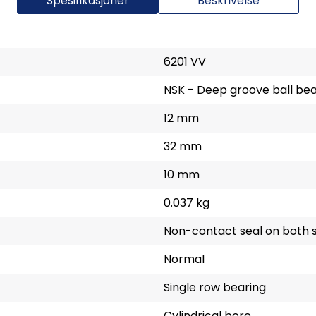
Spesifikasjoner
Beskrivelse
6201 VV
NSK - Deep groove ball bea
12 mm
32 mm
10 mm
0.037 kg
Non-contact seal on both s
Normal
Single row bearing
Cylindrical bore