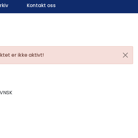
kiv
Kontakt oss
Infosenter
Favoritter
Logg inn
tet er ikke aktivt!
VVNSK