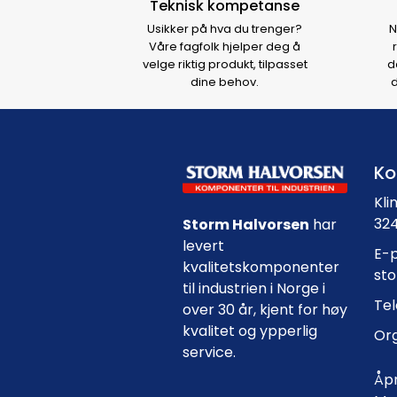
Teknisk kompetanse
Usikker på hva du trenger?
N
Våre fagfolk hjelper deg å
velge riktig produkt, tilpasset
d
dine behov.
d
Ko
Kli
324
Storm Halvorsen
har
levert
E-p
kvalitetskomponenter
st
til industrien i Norge i
Tel
over 30 år, kjent for høy
kvalitet og ypperlig
Org
service.
Åpn