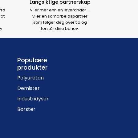
Langsiktige partnerskap
fra
Vi er mer enn en leverandør –
 at
vi er en samarbeidspartner
som følger deg over tid og
y
forstår dine behov.
Populære
produkter
Polyuretan
Demister
Industridyser
Børster