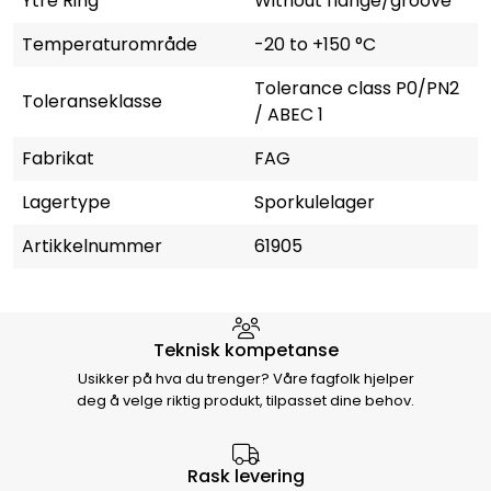
Ytre Ring
Without flange/groove
Temperaturområde
-20 to +150 °C
Tolerance class P0/PN2
Toleranseklasse
/ ABEC 1
Fabrikat
FAG
Lagertype
Sporkulelager
Artikkelnummer
61905
Hvorfor velge Storm Halvorsen
Teknisk kompetanse
Usikker på hva du trenger? Våre fagfolk hjelper
deg å velge riktig produkt, tilpasset dine behov.
Rask levering