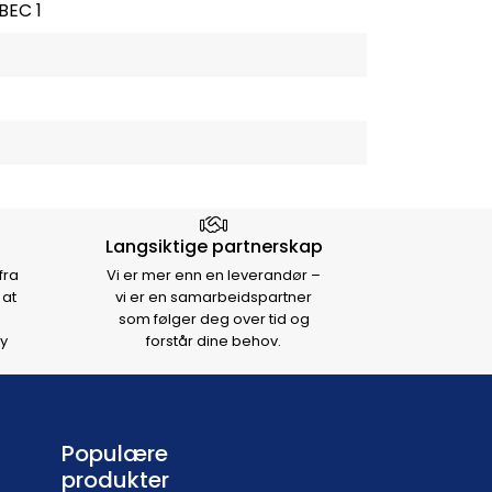
BEC 1
Langsiktige partnerskap
fra
Vi er mer enn en leverandør –
 at
vi er en samarbeidspartner
som følger deg over tid og
y
forstår dine behov.
Populære
produkter