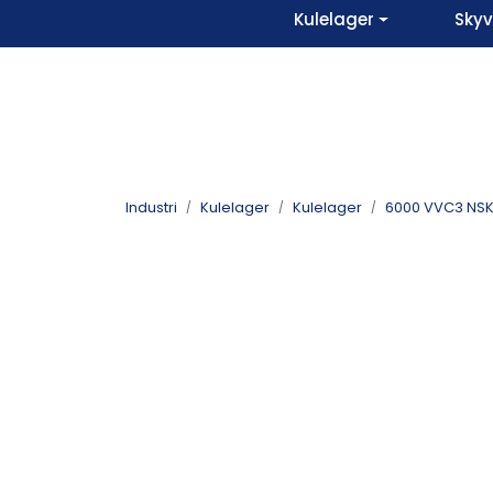
Skip to main content
Kulelager
Sky
Industri
Kulelager
Kulelager
6000 VVC3 NS