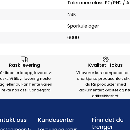
Tolerance class P0/PN2 / A
NSK
Sporkulelager
6000
rsen
Rask levering
Kvalitet i fokus
år tiden er knapp, leverer vi
Vi leverer kun komponenter 
raskt. Vi tilbyr levering neste
anerkjente produsenter, slik
ag, eller du kan hente varen
du får produkter med
irekte hos oss i Sandefjord.
dokumentert kvalitet og hø
driftssikkerhet.
Footer navigation
ntakt oss
Kundesenter
Finn det du
trenger
nestadmoen 5,
Levering og retur