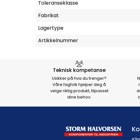
Toleranseklasse
Fabrikat
Lagertype
Artikkelnummer
Hvorfor velge Storm Halvo
Teknisk kompetanse
Usikker på hva du trenger?
N
Våre fagfolk hjelper deg å
velge riktig produkt, tilpasset
d
dine behov.
d
Ko
Kli