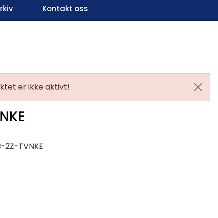
kiv
Kontakt oss
Infosenter
Favoritter
Logg inn
tet er ikke aktivt!
 NKE
B-2Z-TVNKE