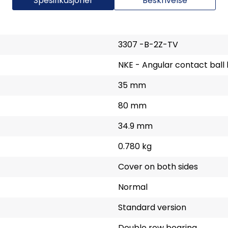
Spesifikasjoner
Beskrivelse
3307 -B-2Z-TV
NKE - Angular contact ball
35 mm
80 mm
34.9 mm
0.780 kg
Cover on both sides
Normal
Standard version
Double row bearing