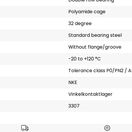
Polyamide cage
32 degree
Standard bearing steel
Without flange/groove
-20 to +120 °C
Tolerance class P0/PN2 / A
NKE
Vinkelkontaktlager
3307
rsen