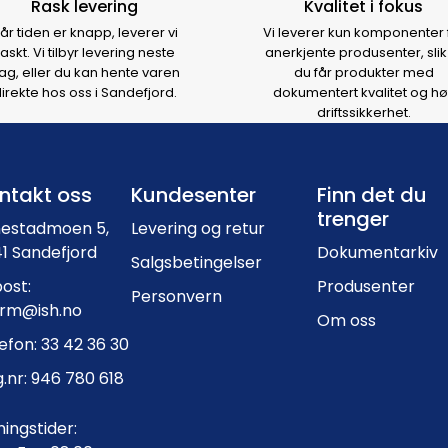
Rask levering
Kvalitet i fokus
år tiden er knapp, leverer vi
Vi leverer kun komponenter 
raskt. Vi tilbyr levering neste
anerkjente produsenter, slik
ag, eller du kan hente varen
du får produkter med
irekte hos oss i Sandefjord.
dokumentert kvalitet og hø
driftssikkerhet.
Footer navigation
ntakt oss
Kundesenter
Finn det du
trenger
nestadmoen 5,
Levering og retur
1 Sandefjord
Dokumentarkiv
Salgsbetingelser
ost:
Produsenter
Personvern
orm@ish.no
Om oss
efon: 33 42 36 30
.nr: 946 780 618
ingstider: