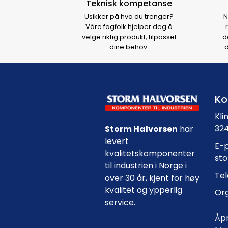
Teknisk kompetanse
Usikker på hva du trenger?
N
Våre fagfolk hjelper deg å
velge riktig produkt, tilpasset
d
dine behov.
d
Ko
Kli
324
Storm Halvorsen
har
levert
E-p
kvalitetskomponenter
st
til industrien i Norge i
Tel
over 30 år, kjent for høy
kvalitet og ypperlig
Org
service.
Åpn