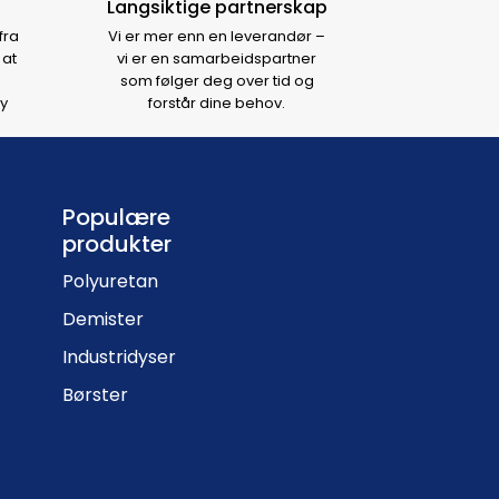
Langsiktige partnerskap
fra
Vi er mer enn en leverandør –
 at
vi er en samarbeidspartner
som følger deg over tid og
y
forstår dine behov.
Populære
produkter
Polyuretan
Demister
Industridyser
Børster