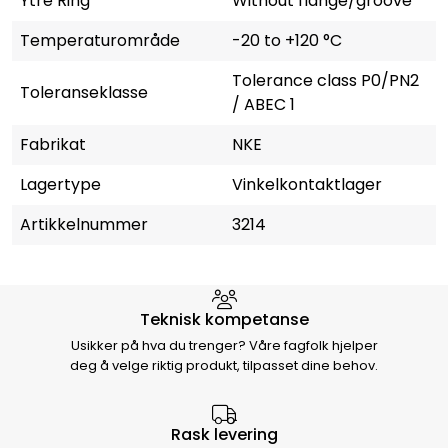
Ytre Ring
Without flange/groove
Temperaturområde
-20 to +120 °C
Tolerance class P0/PN2
Toleranseklasse
/ ABEC 1
Fabrikat
NKE
Lagertype
Vinkelkontaktlager
Artikkelnummer
3214
Hvorfor velge Storm Halvorsen
Teknisk kompetanse
Usikker på hva du trenger? Våre fagfolk hjelper
deg å velge riktig produkt, tilpasset dine behov.
Rask levering