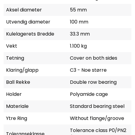
Aksel diameter
55 mm
Utvendig diameter
100 mm
Kulelagerets Bredde
33.3 mm
Vekt
1.100 kg
Tetning
Cover on both sides
Klaring/glapp
C3 - Noe større
Ball Rekke
Double row bearing
Holder
Polyamide cage
Materiale
Standard bearing steel
Ytre Ring
Without flange/groove
Tolerance class P0/PN2
Toleranseklasse