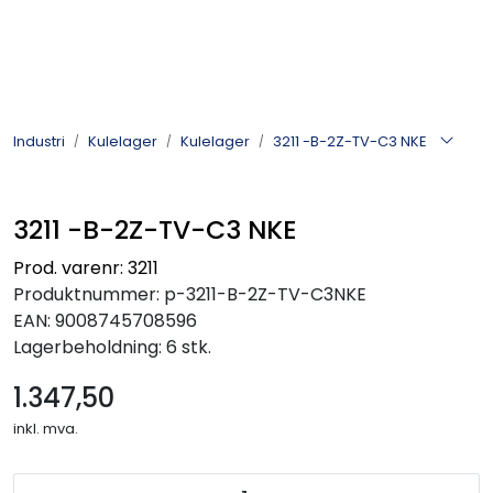
Skip to main content
Kulelager
Industri
Kulelager
Kulelager
3211 -B-2Z-TV-C3 NKE
Skyvedørsbeslag
3211 -B-2Z-TV-C3 NKE
Alle kategorier
Prod. varenr: 3211
Produktnummer:
p-3211-B-2Z-TV-C3NKE
Dokumentarkiv
EAN:
9008745708596
Lagerbeholdning:
6 stk.
Kontakt oss
1.347,50
inkl. mva.