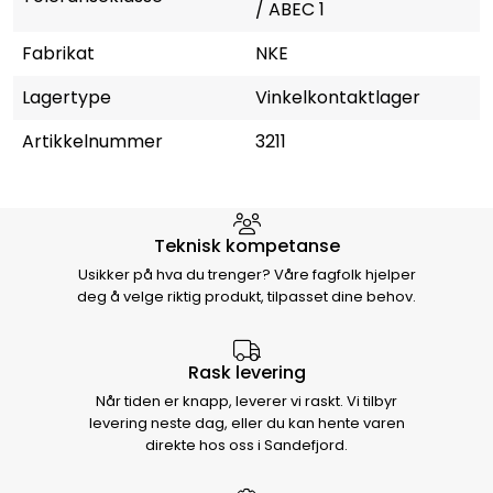
/ ABEC 1
Fabrikat
NKE
Lagertype
Vinkelkontaktlager
Artikkelnummer
3211
Hvorfor velge Storm Halvorsen
Teknisk kompetanse
Usikker på hva du trenger? Våre fagfolk hjelper
deg å velge riktig produkt, tilpasset dine behov.
Rask levering
Når tiden er knapp, leverer vi raskt. Vi tilbyr
levering neste dag, eller du kan hente varen
direkte hos oss i Sandefjord.