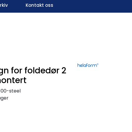
kiv
Kontakt oss
Infosenter
Favoritter
Logg inn
n for foldedør 2
montert
100-steel
ager