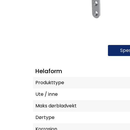
Spes
Helaform
Produkttype
Ute / inne
Maks dørbladvekt
Dørtype
Korrosjon