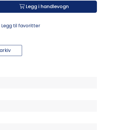
Legg i handlevogn
Legg til favoritter
rkiv