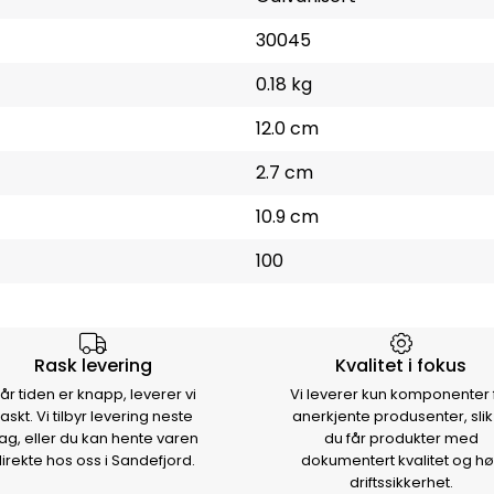
30045
0.18 kg
12.0 cm
2.7 cm
10.9 cm
100
rsen
Rask levering
Kvalitet i fokus
år tiden er knapp, leverer vi
Vi leverer kun komponenter 
raskt. Vi tilbyr levering neste
anerkjente produsenter, slik
ag, eller du kan hente varen
du får produkter med
irekte hos oss i Sandefjord.
dokumentert kvalitet og hø
driftssikkerhet.