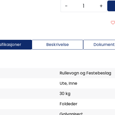
-
+
ifikasjoner
Beskrivelse
Dokumenta
Rullevogn og Festebeslag
Ute, Inne
30 kg
Foldedør
Galvanisert