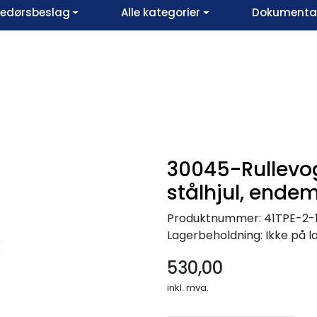
vedørsbeslag
Alle kategorier
Dokumentar
30045-Rullevog
stålhjul, ende
Produktnummer:
41TPE-2-
Lagerbeholdning:
Ikke på l
530,00
inkl. mva.