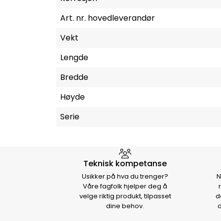
Art. nr. hovedleverandør
Vekt
Lengde
Bredde
Høyde
Serie
Hvorfor velge Storm Halvo
Teknisk kompetanse
Usikker på hva du trenger?
N
Våre fagfolk hjelper deg å
velge riktig produkt, tilpasset
d
dine behov.
d