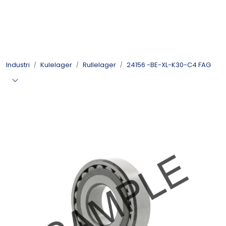
Skip to main content
Kulelager
Industri
Kulelager
Rullelager
24156 -BE-XL-K30-C4 FAG
Skyvedørsbeslag
Alle kategorier
Dokumentarkiv
Kontakt oss