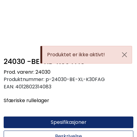
Skip to main content
Kulelager
Skyvedørsbeslag
Produktet er ikke aktivt!
24030 -BE-XL-K30 FAG
Alle kategorier
Prod. varenr: 24030
Produktnummer:
p-24030-BE-XL-K30FAG
Dokumentarkiv
EAN:
4012802314083
Sfæriske rullelager
Kontakt oss
Spesifikasjoner
Beskrivelse