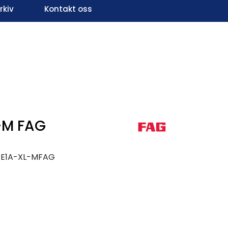
kiv
Kontakt oss
Infosenter
Favoritter
Logg inn
-M FAG
-E1A-XL-MFAG