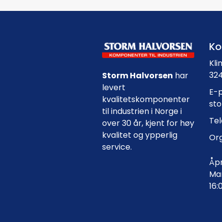
Ko
Kli
324
Storm Halvorsen
har
levert
E-p
kvalitetskomponenter
st
til industrien i Norge i
Tel
over 30 år, kjent for høy
kvalitet og ypperlig
Org
service.
Åpn
Man
16: