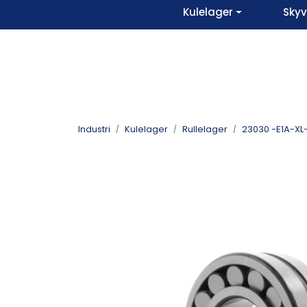
Skip to main content
Kulelager
Sky
Industri
Kulelager
Rullelager
23030 -E1A-XL