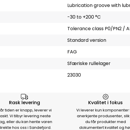
Lubrication groove with lubr
-30 to +200 °C
Tolerance class P0/PN2 / A
Standard version
FAG
Sfæriske rullelager
23030
rsen
Rask levering
Kvalitet i fokus
år tiden er knapp, leverer vi
Vi leverer kun komponenter 
raskt. Vi tilbyr levering neste
anerkjente produsenter, slik
ag, eller du kan hente varen
du får produkter med
irekte hos oss i Sandefjord.
dokumentert kvalitet og hø