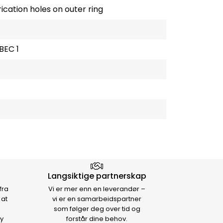
ication holes on outer ring
BEC 1
Langsiktige partnerskap
fra
Vi er mer enn en leverandør –
 at
vi er en samarbeidspartner
som følger deg over tid og
y
forstår dine behov.