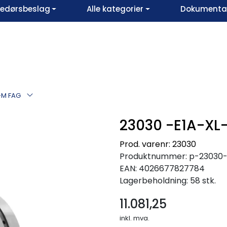
vedørsbeslag
Alle kategorier
Dokumentar
-M FAG
23030 -E1A-XL
Prod. varenr: 23030
Produktnummer:
p-23030
EAN:
4026677827784
Lagerbeholdning:
58 stk.
11.081,25
inkl. mva.