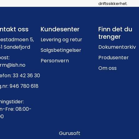
driftssikkerhet.
Footer navigation
ntakt oss
Kundesenter
Finn det du
trenger
nestadmoen 5,
Levering og retur
1 Sandefjord
Dokumentarkiv
Salgsbetingelser
ost:
Produsenter
Personvern
orm@ish.no
Om oss
efon: 33 42 36 30
.nr: 946 780 618
ingstider:
-Fre: 08:00-
00
Gurusoft