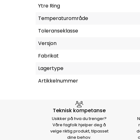
Ytre Ring
Temperaturområde
Toleranseklasse
Versjon
Fabrikat
Lagertype
Artikkelnummer
Hvorfor velge Storm Halvo
Teknisk kompetanse
Usikker på hva du trenger?
N
Våre fagfolk hjelper deg å
velge riktig produkt, tilpasset
d
dine behov.
d