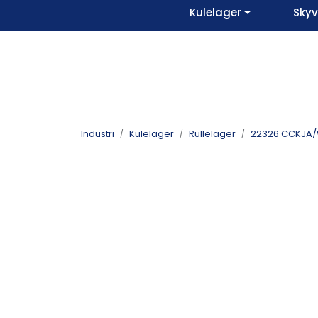
Skip to main content
Kulelager
Sky
Industri
Kulelager
Rullelager
22326 CCKJA