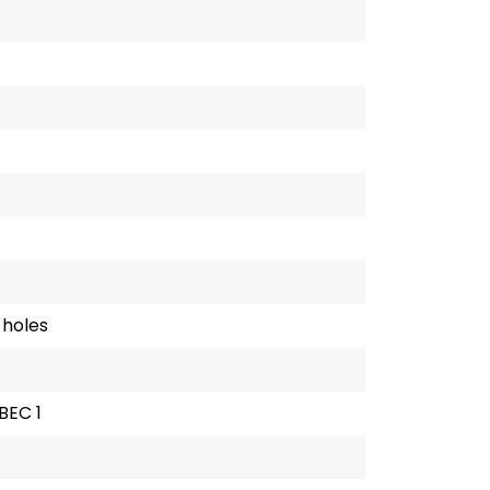
 holes
BEC 1