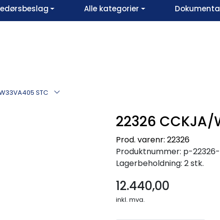
vedørsbeslag
Alle kategorier
Dokumentar
/W33VA405 STC
22326 CCKJA/
Prod. varenr: 22326
Produktnummer:
p-22326
Lagerbeholdning:
2 stk.
12.440,00
inkl. mva.