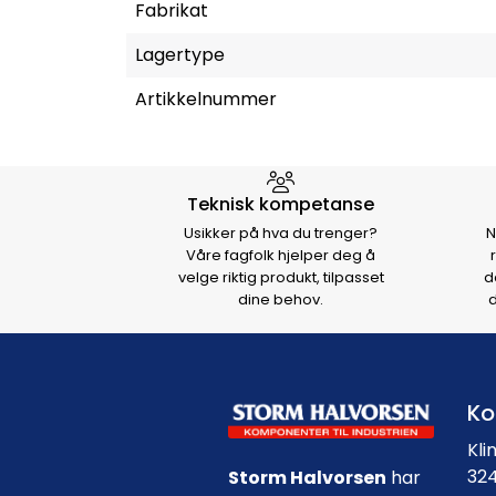
Fabrikat
Lagertype
Artikkelnummer
Hvorfor velge Storm Halvo
Teknisk kompetanse
Usikker på hva du trenger?
N
Våre fagfolk hjelper deg å
velge riktig produkt, tilpasset
d
dine behov.
d
Ko
Kli
324
Storm Halvorsen
har