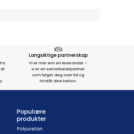
Langsiktige partnerskap
fra
Vi er mer enn en leverandør –
 at
vi er en samarbeidspartner
som følger deg over tid og
y
forstår dine behov.
Populære
produkter
Polyuretan