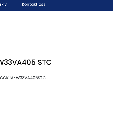
kiv
Kontakt oss
Infosenter
Favoritter
Logg inn
W33VA405 STC
-CCKJA-W33VA405STC