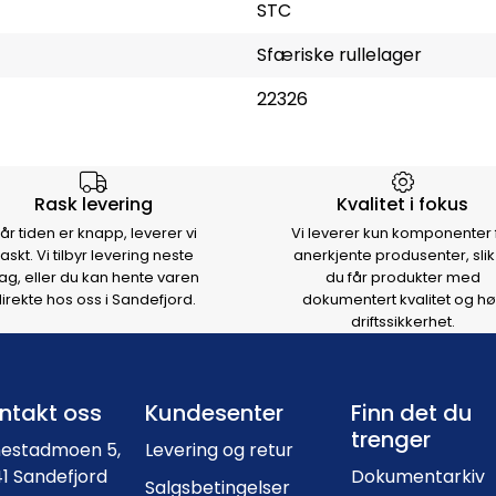
STC
Sfæriske rullelager
22326
rsen
Rask levering
Kvalitet i fokus
år tiden er knapp, leverer vi
Vi leverer kun komponenter 
raskt. Vi tilbyr levering neste
anerkjente produsenter, slik
ag, eller du kan hente varen
du får produkter med
irekte hos oss i Sandefjord.
dokumentert kvalitet og hø
driftssikkerhet.
Footer navigation
ntakt oss
Kundesenter
Finn det du
trenger
nestadmoen 5,
Levering og retur
1 Sandefjord
Dokumentarkiv
Salgsbetingelser