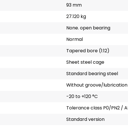
93 mm
27.120 kg
None. open bearing
Normal
Tapered bore (1:12)
Sheet steel cage
Standard bearing steel
Without groove/lubrication
-20 to +120 °C
Tolerance class P0/PN2 / A
Standard version