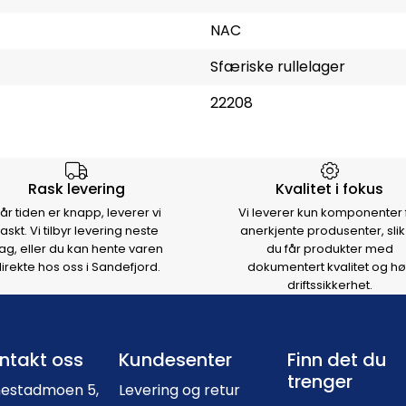
NAC
Sfæriske rullelager
22208
rsen
Rask levering
Kvalitet i fokus
år tiden er knapp, leverer vi
Vi leverer kun komponenter 
raskt. Vi tilbyr levering neste
anerkjente produsenter, slik
ag, eller du kan hente varen
du får produkter med
irekte hos oss i Sandefjord.
dokumentert kvalitet og hø
driftssikkerhet.
Footer navigation
ntakt oss
Kundesenter
Finn det du
trenger
nestadmoen 5,
Levering og retur