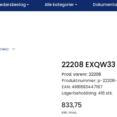
vedørsbeslag
Alle kategorier
Dokumentar
3 NAC
22208 EXQW33
Prod. varenr: 22208
Produktnummer:
p-22208
EAN:
4991893447187
Lagerbeholdning:
416 stk.
833,75
inkl. mva.