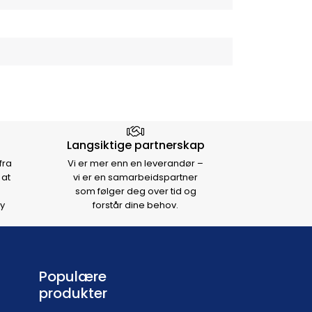
Langsiktige partnerskap
fra
Vi er mer enn en leverandør –
 at
vi er en samarbeidspartner
som følger deg over tid og
y
forstår dine behov.
Populære
produkter