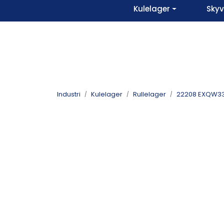
Skip to main content
Kulelager
Sky
Industri
Kulelager
Rullelager
22208 EXQW3