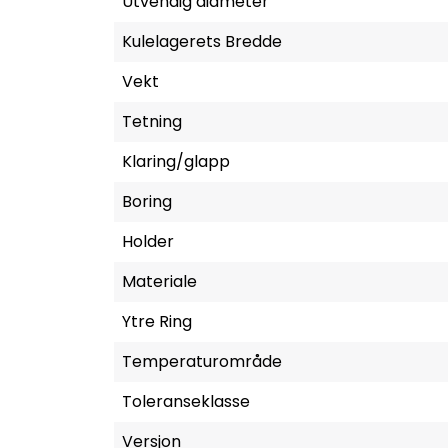
Utvendig diameter
Kulelagerets Bredde
Vekt
Tetning
Klaring/glapp
Boring
Holder
Materiale
Ytre Ring
Temperaturområde
Toleranseklasse
Versjon