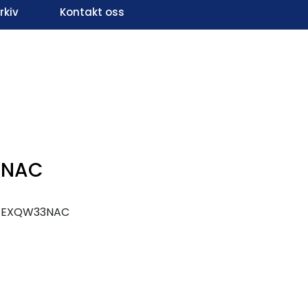
kiv
Kontakt oss
Infosenter
Favoritter
Logg inn
 NAC
-EXQW33NAC