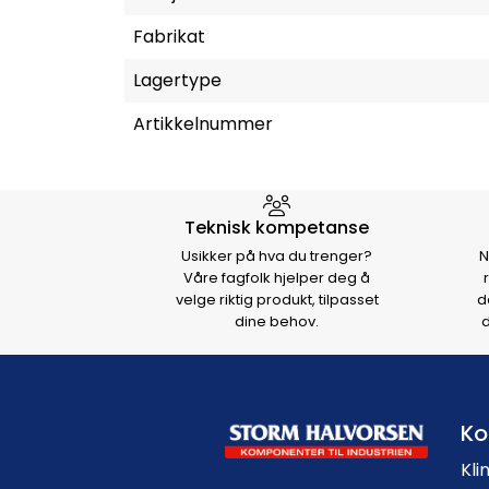
Fabrikat
Lagertype
Artikkelnummer
Hvorfor velge Storm Halvo
Teknisk kompetanse
Usikker på hva du trenger?
N
Våre fagfolk hjelper deg å
velge riktig produkt, tilpasset
d
dine behov.
d
Ko
Kli