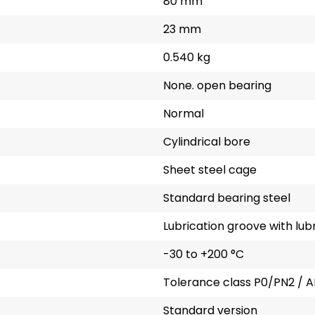
80 mm
23 mm
0.540 kg
None. open bearing
Normal
Cylindrical bore
Sheet steel cage
Standard bearing steel
Lubrication groove with lubr
-30 to +200 °C
Tolerance class P0/PN2 / A
Standard version